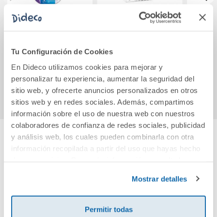
Bolígrafo Pilot G-2
Rotulador doble
Lápiz
tinta roja 1 unidad
punta para
unid
caligrafía: 6
Sl
Tu Configuración de Cookies
unidades en tonos
2,55€
3,47€
4,95€
grises y negro
En Dideco utilizamos cookies para mejorar y
personalizar tu experiencia, aumentar la seguridad del
Comprar
Comprar
sitio web, y ofrecerte anuncios personalizados en otros
sitios web y en redes sociales. Además, compartimos
información sobre el uso de nuestra web con nuestros
colaboradores de confianza de redes sociales, publicidad
y análisis web, los cuales pueden combinarla con otra
información recopilada a partir del uso que hayas hecho
Cuéntanos tu opinión
de sus servicios. Para más información consulta la
Política de Cookies
y la
Política de Privacidad
.
¡Sé el primero en valorar este producto!
Mostrar detalles
Permitir todas
Debes iniciar sesión para poder valorarlo