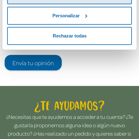
Personalizar
Rechazar todas
Envía tu opinión
¿Te ayudamos?
¿Necesitas que te ayudemos a acceder a tu cuenta? ¿Te
gustaría proponernos alguna idea o algún nuevo
producto? ¿Has realizado un pedido y quieres saber si