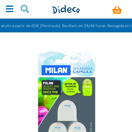
ito a partir de 60€ (Península). Recíbelo en 24/48 horas. Recogida en tiend