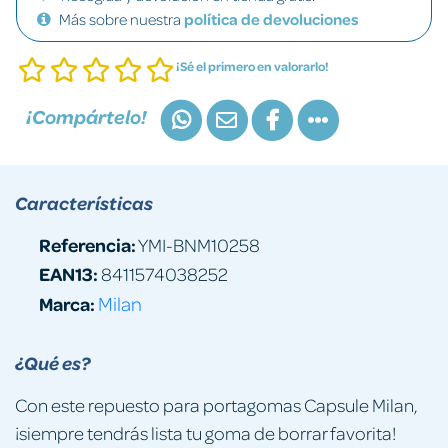
Más sobre nuestra
política de devoluciones
¡Sé el primero en valorarlo!
¡Compártelo!
Características
Referencia:
YMI-BNM10258
EAN13:
8411574038252
Marca:
Milan
¿Qué es?
Con este repuesto para portagomas Capsule Milan,
¡siempre tendrás lista tu goma de borrar favorita!