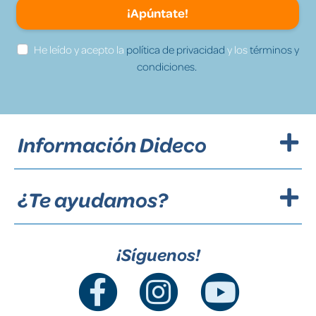
¡Apúntate!
He leído y acepto la
política de privacidad
y los
términos y
condiciones.
Información Dideco
¿Te ayudamos?
¡Síguenos!