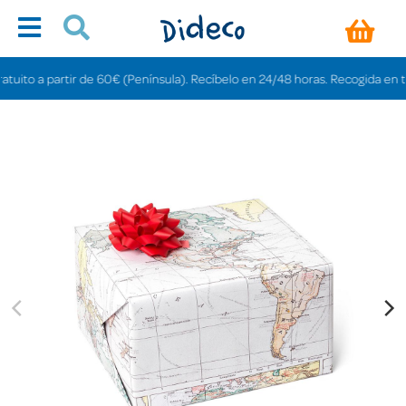
to a partir de 60€ (Península). Recíbelo en 24/48 horas. Recogida en tienda