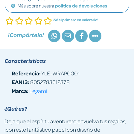
Más sobre nuestra
política de devoluciones
¡Sé el primero en valorarlo!
¡Compártelo!
Características
Referencia:
YLE-WRAP0001
EAN13:
8052783612378
Marca:
Legami
¿Qué es?
Deja que el espíritu aventurero envuelva tus regalos,
¡con este fantástico papel con diseño de