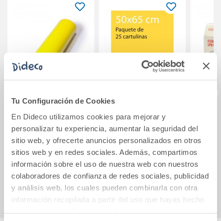
Tu Configuración de Cookies
En Dideco utilizamos cookies para mejorar y
Papel charol
Cartulina pliego 25
personalizar tu experiencia, aumentar la seguridad del
amarillo rollo 25hj
unidades Amarillo
vap
sitio web, y ofrecerte anuncios personalizados en otros
50x65cm
limón, Canson
10ml
sitios web y en redes sociales. Además, compartimos
Guarro
información sobre el uso de nuestra web con nuestros
colaboradores de confianza de redes sociales, publicidad
Ver más
Ver más
y análisis web, los cuales pueden combinarla con otra
información recopilada a partir del uso que hayas hecho
de sus servicios. Para más información consulta la