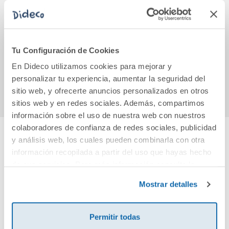
Pinzas abatibles
Tijeras Kaicut
Ficha 
41mm. 12 unidades
13cm.
4 12
u
Tu Configuración de Cookies
4,85€
5,95€
En Dideco utilizamos cookies para mejorar y
Comprar
Comprar
personalizar tu experiencia, aumentar la seguridad del
sitio web, y ofrecerte anuncios personalizados en otros
sitios web y en redes sociales. Además, compartimos
información sobre el uso de nuestra web con nuestros
colaboradores de confianza de redes sociales, publicidad
y análisis web, los cuales pueden combinarla con otra
Cuéntanos tu opinión
información recopilada a partir del uso que hayas hecho
de sus servicios. Para más información consulta la
Política de Cookies
¡Sé el primero en valorar este producto!
y la
Política de Privacidad
.
Mostrar detalles
Debes iniciar sesión para poder valorarlo
Permitir todas