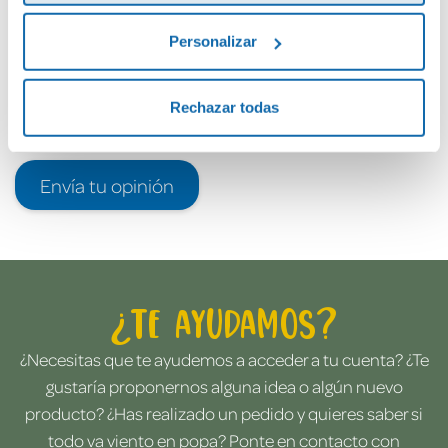
Personalizar
Rechazar todas
Envía tu opinión
¿Te ayudamos?
¿Necesitas que te ayudemos a acceder a tu cuenta? ¿Te
gustaría proponernos alguna idea o algún nuevo
producto? ¿Has realizado un pedido y quieres saber si
todo va viento en popa? Ponte en contacto con