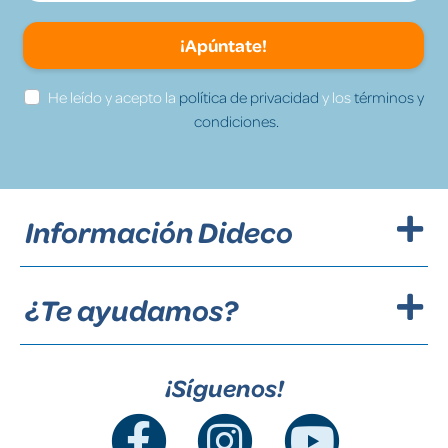
¡Apúntate!
He leído y acepto la
política de privacidad
y los
términos y
condiciones.
Información Dideco
¿Te ayudamos?
¡Síguenos!