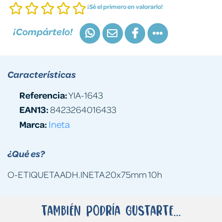
¡Sé el primero en valorarlo!
¡Compártelo!
Características
Referencia:
YIA-1643
EAN13:
8423264016433
Marca:
Ineta
¿Qué es?
O-ETIQUETA ADH.INETA 20x75mm 10h
También podría gustarte...