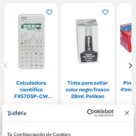
Calculadora
Tinta para sellar
Pinz
científica
color negro frasco
41mm.
FX570SP-CW
28ml. Pelikan
Casio
51,45€
4,80€
Comprar
Comprar
Tu Configuración de Cookies