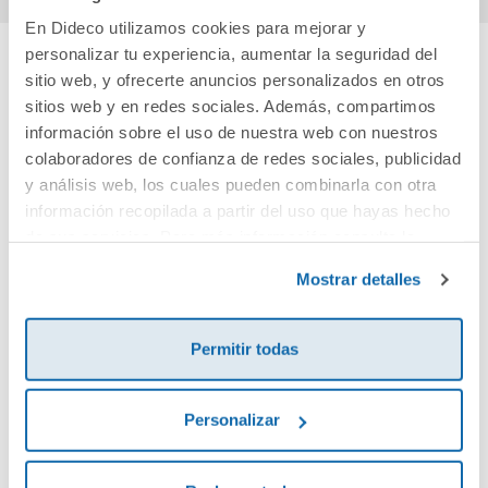
En Dideco utilizamos cookies para mejorar y
personalizar tu experiencia, aumentar la seguridad del
sitio web, y ofrecerte anuncios personalizados en otros
Cuéntanos tu opinión
sitios web y en redes sociales. Además, compartimos
información sobre el uso de nuestra web con nuestros
¡Sé el primero en valorar este producto!
colaboradores de confianza de redes sociales, publicidad
y análisis web, los cuales pueden combinarla con otra
información recopilada a partir del uso que hayas hecho
Debes iniciar sesión para poder valorarlo
de sus servicios. Para más información consulta la
Política de Cookies
y la
Política de Privacidad
.
Mostrar detalles
Permitir todas
Personalizar
Envía tu opinión