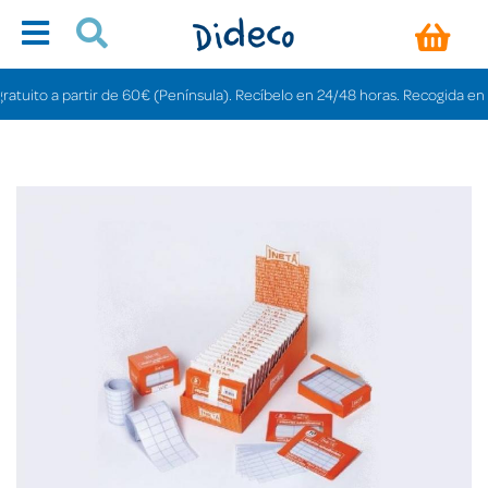
uito a partir de 60€ (Península). Recíbelo en 24/48 horas. Recogida en tiend