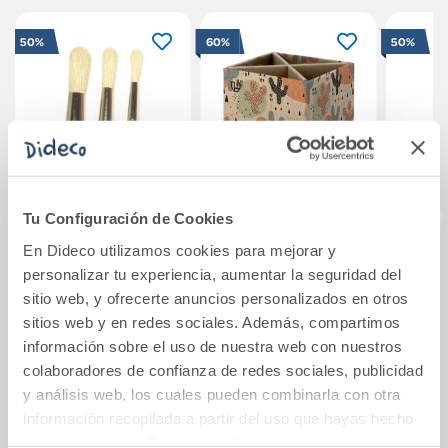
50%
60%
50%
Tu Configuración de Cookies
En Dideco utilizamos cookies para mejorar y
Pincel redondo
Cubilete cactus
Pinc
personalizar tu experiencia, aumentar la seguridad del
para óleo nº18.
reciclado
par
sitio web, y ofrecerte anuncios personalizados en otros
Uninature Design
sitios web y en redes sociales. Además, compartimos
7x7x10cm
información sobre el uso de nuestra web con nuestros
3,42€
8,55€
colaboradores de confianza de redes sociales, publicidad
Ver más
Comprar
y análisis web, los cuales pueden combinarla con otra
información recopilada a partir del uso que hayas hecho
de sus servicios. Para más información consulta la