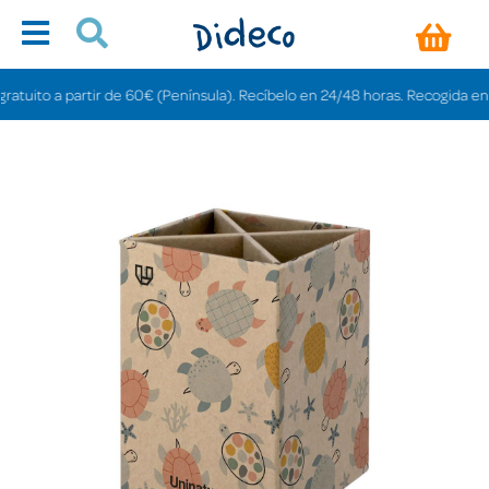
ito a partir de 60€ (Península). Recíbelo en 24/48 horas. Recogida en tiend