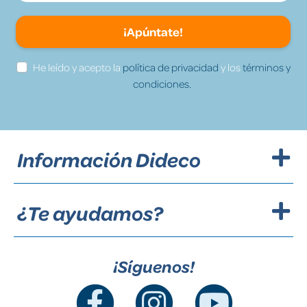
¡Apúntate!
He leído y acepto la
política de privacidad
y los
términos y
condiciones.
Información Dideco
¿Te ayudamos?
¡Síguenos!