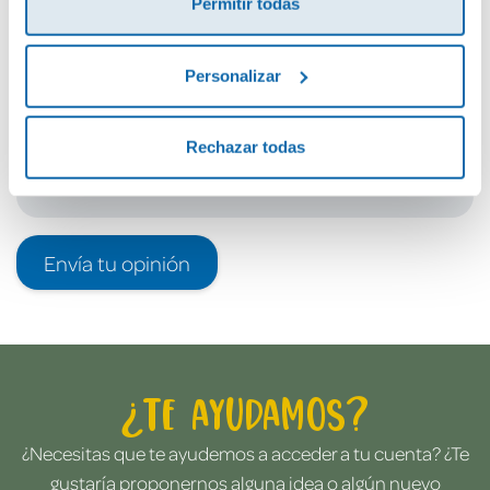
Permitir todas
Debes iniciar sesión para poder valorarlo
Personalizar
Rechazar todas
Envía tu opinión
¿Te ayudamos?
¿Necesitas que te ayudemos a acceder a tu cuenta? ¿Te
gustaría proponernos alguna idea o algún nuevo