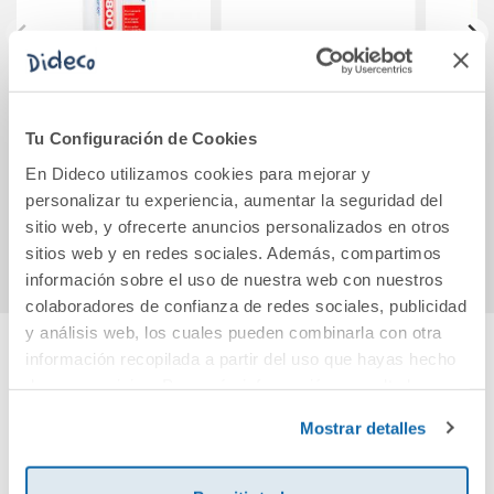
Rotulador edding
Minas 0,7mm. HB
Corre
800 color azul.
Faber Castell
cint
Tu Configuración de Cookies
Blíster
En Dideco utilizamos cookies para mejorar y
personalizar tu experiencia, aumentar la seguridad del
Ver más
Ver más
sitio web, y ofrecerte anuncios personalizados en otros
sitios web y en redes sociales. Además, compartimos
información sobre el uso de nuestra web con nuestros
colaboradores de confianza de redes sociales, publicidad
y análisis web, los cuales pueden combinarla con otra
información recopilada a partir del uso que hayas hecho
Cuéntanos tu opinión
de sus servicios. Para más información consulta la
Política de Cookies
y la
Política de Privacidad
.
Mostrar detalles
¡Sé el primero en valorar este producto!