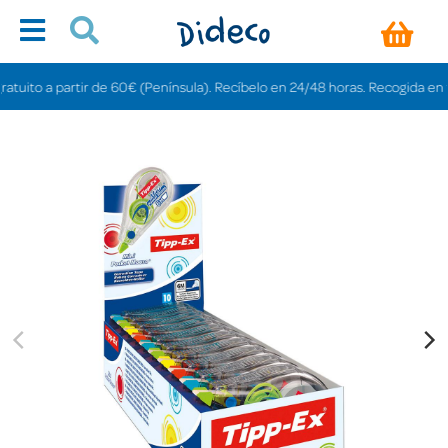
ito a partir de 60€ (Península). Recíbelo en 24/48 horas. Recogida en tiend