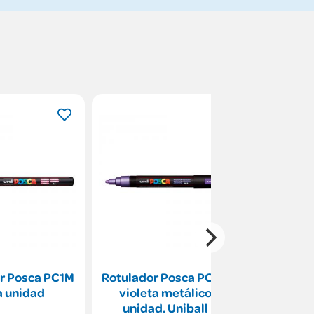
r Posca PC1M
Rotulador Posca PC5M
Rotulado
a unidad
violeta metálico
317 pun
unidad. Uniball
co