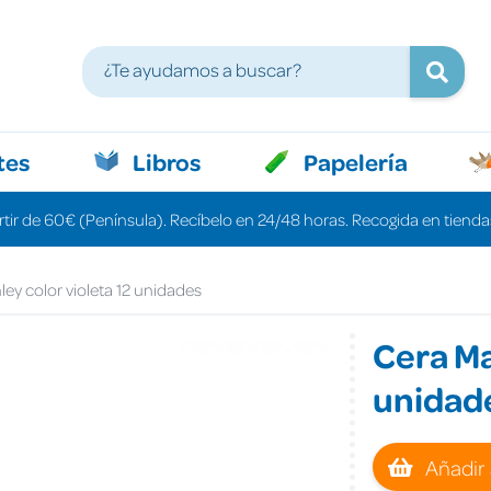
tes
Libros
Papelería
rtir de 60€ (Península). Recíbelo en 24/48 horas. Recogida en tiendas
ey color violeta 12 unidades
Cera Ma
unidad
Añadir 