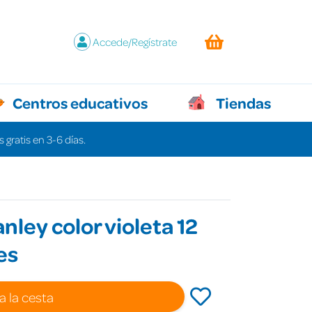
Accede/Regístrate
Centros educativos
Tiendas
 gratis en 3-6 días.
nley color violeta 12
es
a la cesta