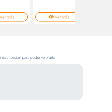
14
Ver más
Ver más
C
niciar sesión para poder valorarlo