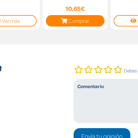
10,65€
Ver más
Comprar
n
Debes i
Envía tu opinión