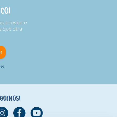
co!
s a enviarte
a que otra
!
es.
íguenos!