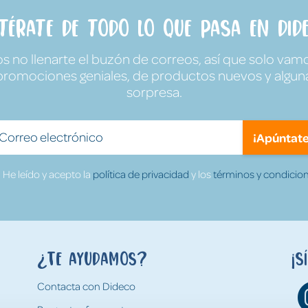
ntérate de todo lo que pasa en Dide
no llenarte el buzón de correos, así que solo vamo
promociones geniales, de productos nuevos y algun
sorpresa.
¡Apúntate
He leído y acepto la
política de privacidad
y los
términos y condicion
¿Te ayudamos?
¡S
Contacta con Dideco