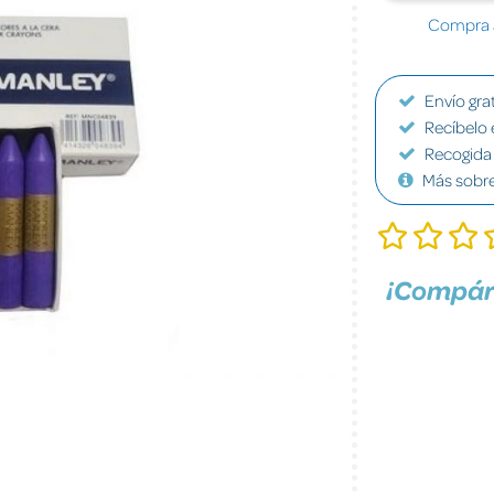
Compra a
Envío grat
Recíbelo 
Recogida 
Más sobr
¡Compár