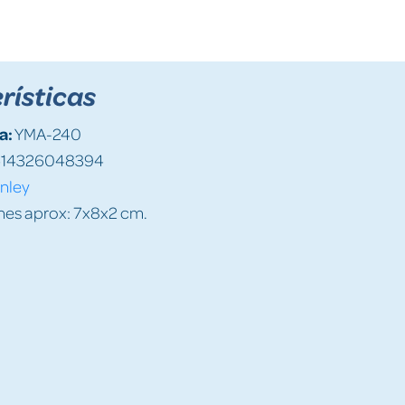
rísticas
a:
YMA-240
14326048394
nley
es aprox: 7x8x2 cm.