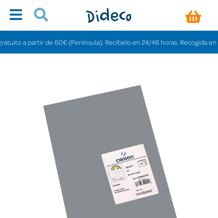
uito a partir de 60€ (Península). Recíbelo en 24/48 horas. Recogida en tiend