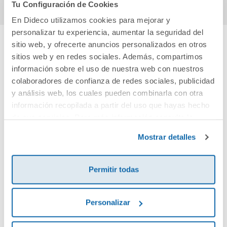
Tu Configuración de Cookies
En Dideco utilizamos cookies para mejorar y
personalizar tu experiencia, aumentar la seguridad del
sitio web, y ofrecerte anuncios personalizados en otros
Cuéntanos tu opinión
sitios web y en redes sociales. Además, compartimos
información sobre el uso de nuestra web con nuestros
colaboradores de confianza de redes sociales, publicidad
¡Sé el primero en valorar este producto!
y análisis web, los cuales pueden combinarla con otra
información recopilada a partir del uso que hayas hecho
de sus servicios. Para más información consulta la
Debes iniciar sesión para poder valorarlo
Política de Cookies
y la
Política de Privacidad
.
Mostrar detalles
Permitir todas
Personalizar