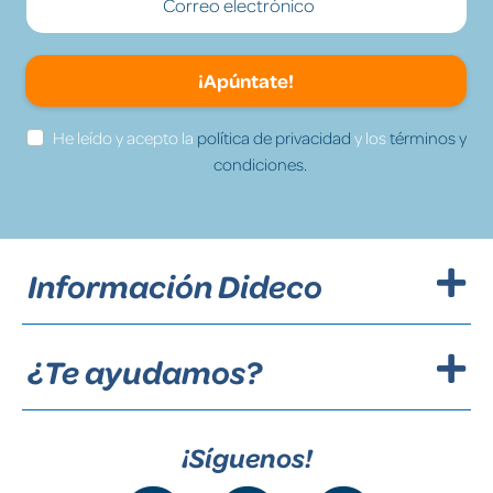
¡Apúntate!
He leído y acepto la
política de privacidad
y los
términos y
condiciones.
Información Dideco
¿Te ayudamos?
¡Síguenos!