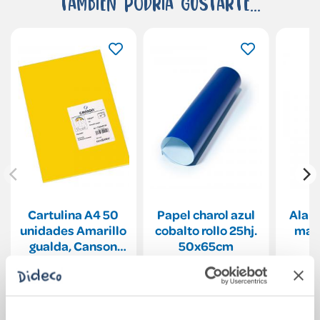
También podría gustarte...
Cartulina A4 50
Papel charol azul
Alam
unidades Amarillo
cobalto rollo 25hj.
marr
gualda, Canson
50x65cm
Guarro.
Ver más
Ver más