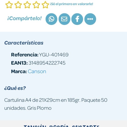
¡Sé el primero en valorarlo!
¡Compártelo!
Características
Referencia:
YGU-401469
EAN13:
3148954222745
Marca:
Canson
¿Qué es?
Cartulina A4 de 21X29cm en 185gr. Paquete 50
unidades. Gris Plomo