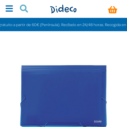
ito a partir de 60€ (Península). Recíbelo en 24/48 horas. Recogida en tiend