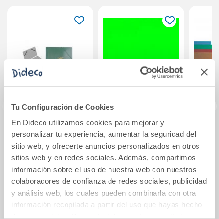
Tu Configuración de Cookies
En Dideco utilizamos cookies para mejorar y
Carpeta
Carpeta proyectos
Fun
personalizar tu experiencia, aumentar la seguridad del
clasificadora
PP verde claro
u
sitio web, y ofrecerte anuncios personalizados en otros
verde
lomo 5cm
tran
sitios web y en redes sociales. Además, compartimos
u
información sobre el uso de nuestra web con nuestros
colaboradores de confianza de redes sociales, publicidad
Ver más
Ver más
y análisis web, los cuales pueden combinarla con otra
información recopilada a partir del uso que hayas hecho
de sus servicios. Para más información consulta la