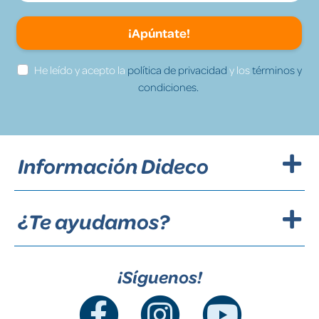
¡Apúntate!
He leído y acepto la
política de privacidad
y los
términos y
condiciones.
Información Dideco
¿Te ayudamos?
¡Síguenos!