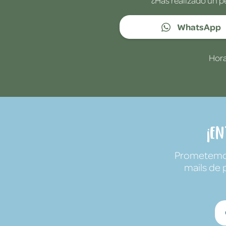
WhatsApp
Hora
¡E
Prometemos 
mails de 