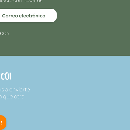
Correo electrónico
:00h.
co!
s a enviarte
a que otra
!