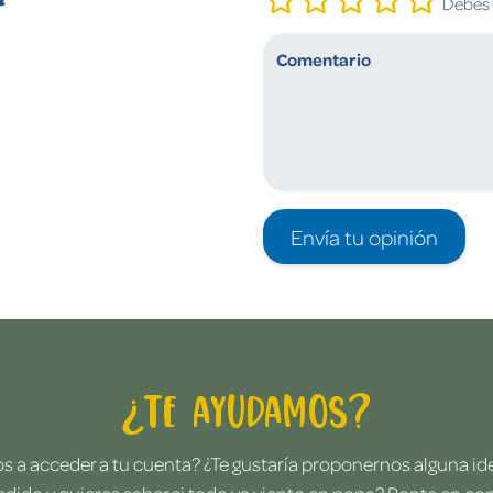
Debes i
Envía tu opinión
¿Te ayudamos?
 a acceder a tu cuenta? ¿Te gustaría proponernos alguna i
edido y quieres saber si todo va viento en popa? Ponte en co