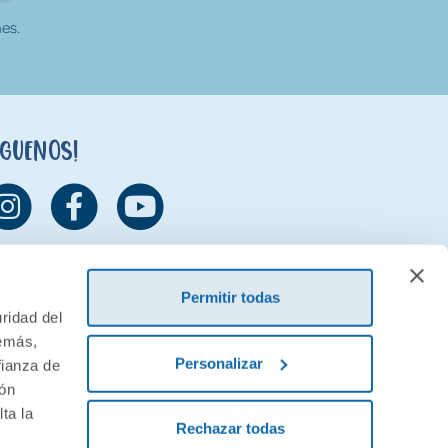
es.
íguenos!
Permitir todas
ridad del
demás,
Personalizar
fianza de
ión
ta la
Rechazar todas