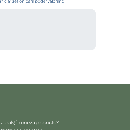
niciar sesión para poder valorarlo
dea o algún nuevo producto?
ntacto con nosotros.