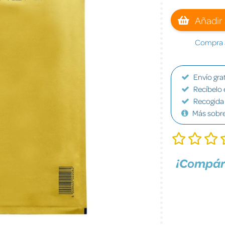
Añadir 
Compra a
Envío grat
Recíbelo 
Recogida 
Más sobr
¡Compár