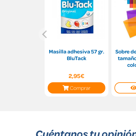
Masilla adhesiva 57 gr.
Sobre de
BluTack
tamaño 
col
2,95€
Comprar
Cuéntanos tu opinió