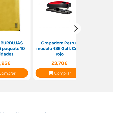
 BURBUJAS
Grapadora Petrus
Grapas mo
 paquete 10
modelo 435 Golf. Color
cajas
idades
rojo
5,95€
23,70€
28
Comprar
Comprar
C