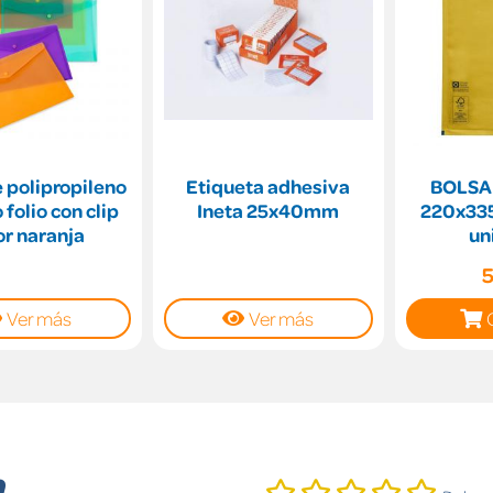
 polipropileno
Etiqueta adhesiva
BOLSA
folio con clip
Ineta 25x40mm
220x335
or naranja
un
Ver más
Ver más
n