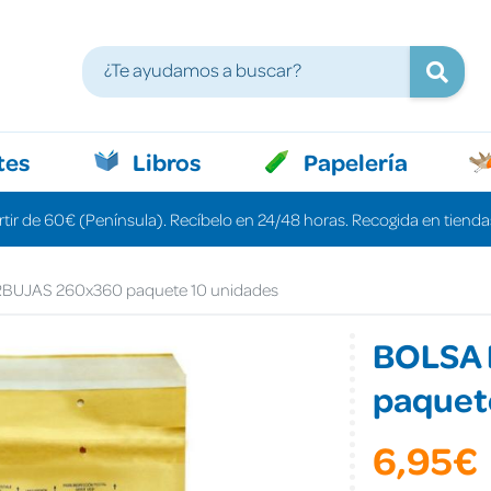
tes
Libros
Papelería
rtir de 60€ (Península). Recíbelo en 24/48 horas. Recogida en tiendas
BUJAS 260x360 paquete 10 unidades
BOLSA
paquet
6,95€