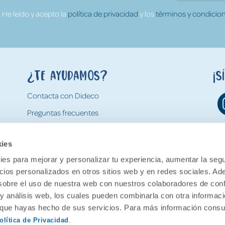
He leído y acepto la
política de privacidad
y los
términos y condicion
¿Te ayudamos?
¡S
Contacta con Dideco
Preguntas frecuentes
Formas de pago
kies
Gastos y condiciones de envío
es para mejorar y personalizar tu experiencia, aumentar la segu
Devoluciones
ncios personalizados en otros sitios web y en redes sociales. A
obre el uso de nuestra web con nuestros colaboradores de con
 y análisis web, los cuales pueden combinarla con otra informac
o que hayas hecho de sus servicios. Para más información consul
olítica de Privacidad
.