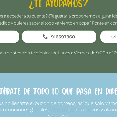
¿Te ayudamos?
 a acceder a tu cuenta? ¿Te gustaría proponernos alguna i
edido y quieres saber si todo va viento en popa? Ponte en co
916597360
rio de atención telefónica: de Lunes a Viernes, de 9:00h a 17
ntérate de todo lo que pasa en Dide
no llenarte el buzón de correos, así que solo vamo
promociones geniales, de productos nuevos y algun
sorpresa.