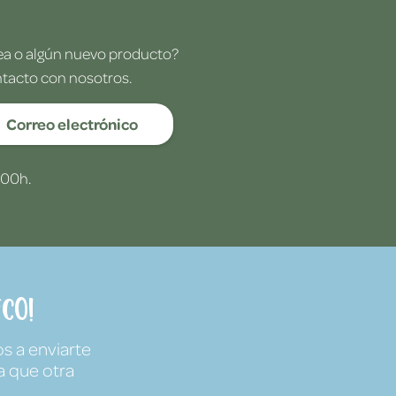
dea o algún nuevo producto?
ntacto con nosotros.
Correo electrónico
:00h.
co!
s a enviarte
a que otra