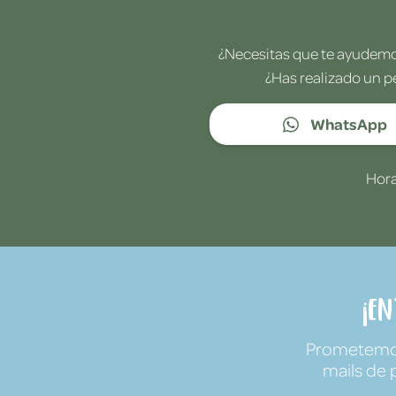
¿Necesitas que te ayudemos
¿Has realizado un p
WhatsApp
Hora
¡E
Prometemos 
mails de 