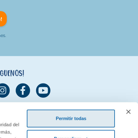
!
es.
íguenos!
Permitir todas
ridad del
demás,