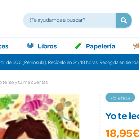
tes
Libros
Papelería
rtir de 60€ (Península). Recíbelo en 24/48 horas. Recogida en tiendas
o te leo y tú me cuentas
+5 años
Yo te l
18,95