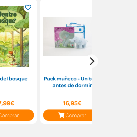
 del bosque
Pack muñeco - Un beso
Los pequeñ
antes de dormir
las pequ
7,99€
16,95€
16
Comprar
Comprar
C