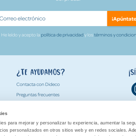
¡Apúntate
He leído y acepto la
política de privacidad
y los
términos y condicion
¿Te ayudamos?
¡S
Contacta con Dideco
Preguntas frecuentes
Formas de pago
kies
Gastos y condiciones de envío
es para mejorar y personalizar tu experiencia, aumentar la segu
Devoluciones
ncios personalizados en otros sitios web y en redes sociales. A