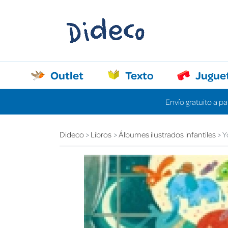
Outlet
Texto
Jugue
Envío gratuito a pa
Dideco
Libros
Álbumes ilustrados infantiles
Y