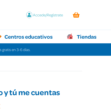
Accede/Regístrate
Centros educativos
Tiendas
 gratis en 3-6 días.
eo y tú me cuentas
€