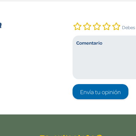
n
Debes i
Envía tu opinión