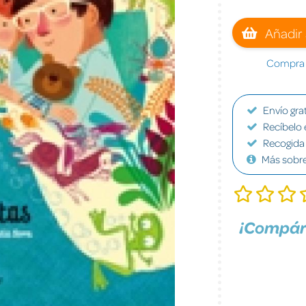
Añadir 
Compra a
Envío grat
Recíbelo 
Recogida 
Más sobr
¡Compár