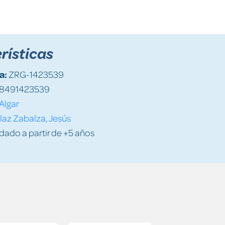
rísticas
a:
ZRG-1423539
8491423539
Algar
laz Zabalza, Jesús
do a partir de +5 años