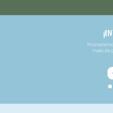
¡E
Prometemos 
mails de 