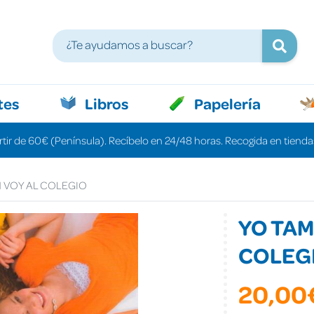
tes
Libros
Papelería
rtir de 60€ (Península). Recíbelo en 24/48 horas. Recogida en tiendas
 VOY AL COLEGIO
YO TAM
COLEG
20,00