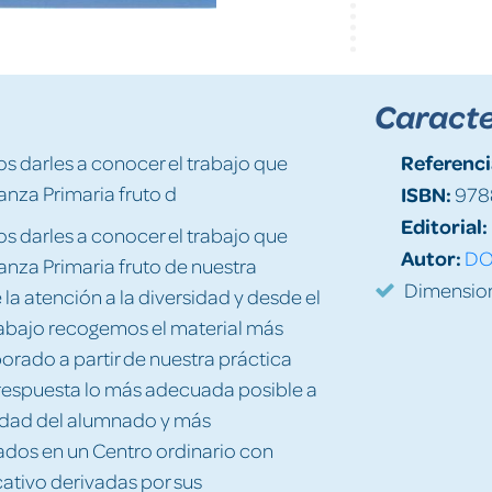
Caracte
Referenci
s darles a conocer el trabajo que
nza Primaria fruto d
ISBN:
978
Editorial:
s darles a conocer el trabajo que
Autor:
DO
nza Primaria fruto de nuestra
Dimension
la atención a la diversidad y desde el
trabajo recogemos el material más
orado a partir de nuestra práctica
respuesta lo más adecuada posible a
sidad del alumnado y más
dos en un Centro ordinario con
ativo derivadas por sus