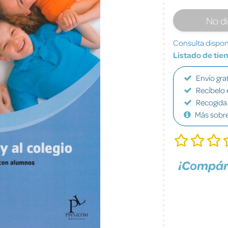
No d
Consulta disponi
Listado de tie
Envío grat
Recíbelo 
Recogida 
Más sobr
¡Compár