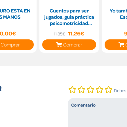
URO ESTA EN
Cuentos para ser
Yo tamb
S MANOS
jugados, guía práctica
Esc
psicomotricidad
infantil
10,00€
11,26€
11,85€
Comprar
Comprar
n
Debes i