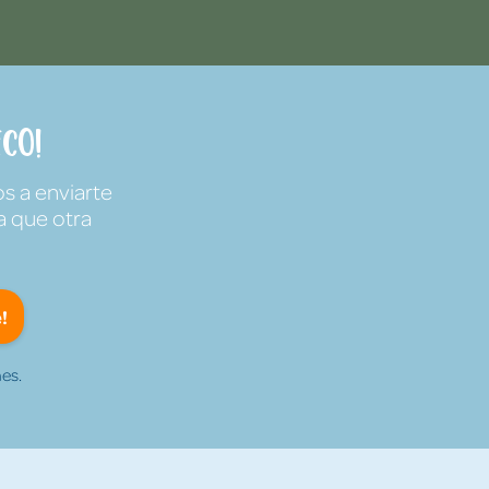
co!
s a enviarte
a que otra
!
es.