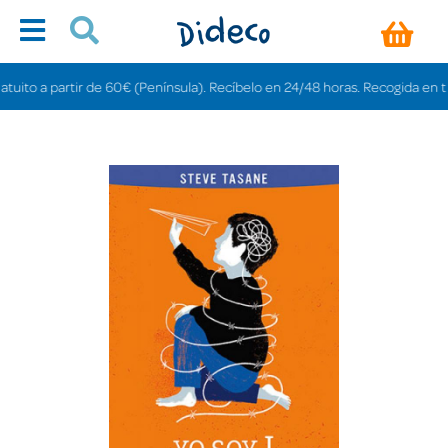
to a partir de 60€ (Península). Recíbelo en 24/48 horas. Recogida en tienda