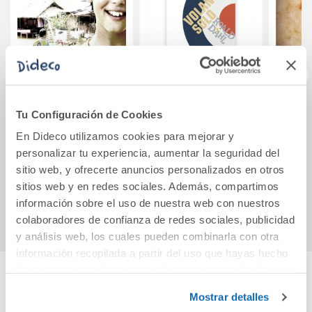
El sueño de Iván
Volando solo
El 
Tu Configuración de Cookies
sc
En Dideco utilizamos cookies para mejorar y
personalizar tu experiencia, aumentar la seguridad del
9,95€
14,30€
sitio web, y ofrecerte anuncios personalizados en otros
sitios web y en redes sociales. Además, compartimos
Comprar
Comprar
información sobre el uso de nuestra web con nuestros
colaboradores de confianza de redes sociales, publicidad
y análisis web, los cuales pueden combinarla con otra
información recopilada a partir del uso que hayas hecho
de sus servicios. Para más información consulta la
Política de Cookies
y la
Política de Privacidad
.
Cuéntanos tu opinión
Mostrar detalles