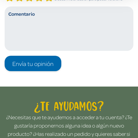
Envía tu opinión
¿Te ayudamos?
¿Necesitas que te ayudemos a acceder a tu cuenta? ¿Te
gustaría proponernos alguna idea o algún nuevo
producto? ¿Has realizado un pedido y quieres saber si