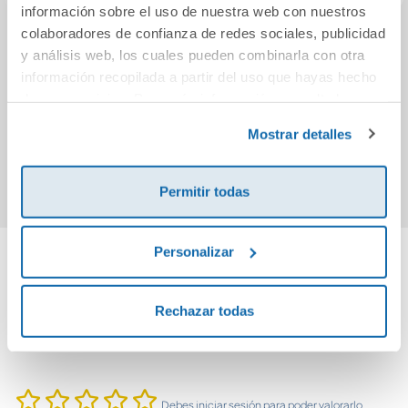
información sobre el uso de nuestra web con nuestros
colaboradores de confianza de redes sociales, publicidad
La sombra de los
El rebaño
y análisis web, los cuales pueden combinarla con otra
dioses (Serie
información recopilada a partir del uso que hayas hecho
Hermanos de
de sus servicios. Para más información consulta la
sangre 1)
11,95€
10,95€
Política de Cookies
y la
Política de Privacidad
.
Mostrar detalles
Comprar
Comprar
Permitir todas
Personalizar
Cuéntanos tu opinión
Rechazar todas
¡Sé el primero en valorar este producto!
Debes iniciar sesión para poder valorarlo