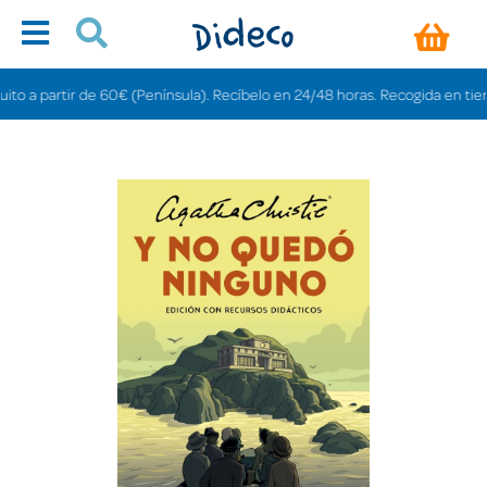
a partir de 60€ (Península). Recíbelo en 24/48 horas. Recogida en tiendas g