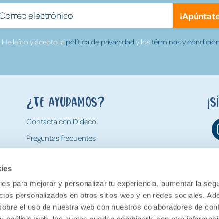
¡Apúntate
He leído y acepto la
política de privacidad
y los
términos y condicion
¿Te ayudamos?
¡S
Contacta con Dideco
Preguntas frecuentes
Formas de pago
kies
Gastos y condiciones de envío
es para mejorar y personalizar tu experiencia, aumentar la segu
Devoluciones
ncios personalizados en otros sitios web y en redes sociales. A
obre el uso de nuestra web con nuestros colaboradores de con
 y análisis web, los cuales pueden combinarla con otra informac