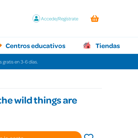
Accede/Regístrate
Centros educativos
Tiendas
 gratis en 3-6 días.
he wild things are
a la cesta