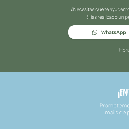
¿Necesitas que te ayudemos
¿Has realizado un p
WhatsApp
Hora
¡E
Prometemos 
mails de 