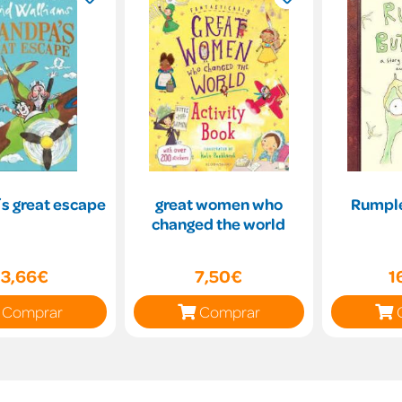
s great escape
great women who
Rumple
changed the world
13,66€
7,50€
1
Comprar
Comprar