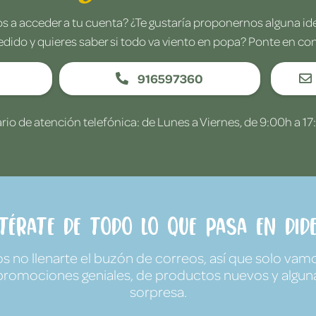
 a acceder a tu cuenta? ¿Te gustaría proponernos alguna i
edido y quieres saber si todo va viento en popa? Ponte en co
916597360
rio de atención telefónica: de Lunes a Viernes, de 9:00h a 17
ntérate de todo lo que pasa en Dide
no llenarte el buzón de correos, así que solo vamo
promociones geniales, de productos nuevos y algun
sorpresa.