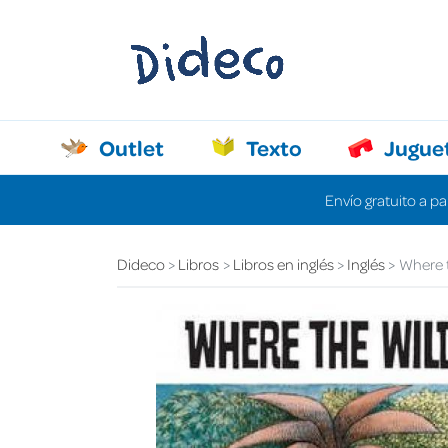
Outlet
Texto
Jugue
Envío gratuito a pa
Dideco
Libros
Libros en inglés
Inglés
Where t