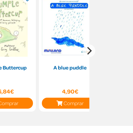
 Buttercup
A blue puddle
6,84€
4,90€
Comprar
Comprar