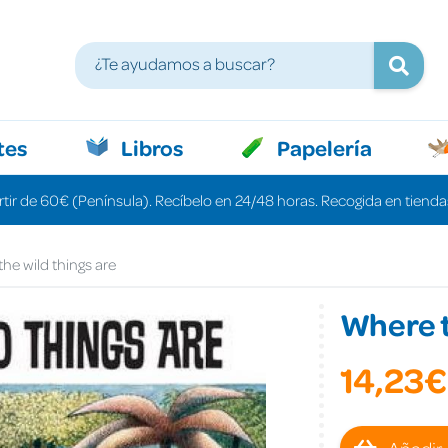
tes
Libros
Papelería
rtir de 60€ (Península). Recíbelo en 24/48 horas. Recogida en tiendas
he wild things are
Where t
14,23€
Añadir 