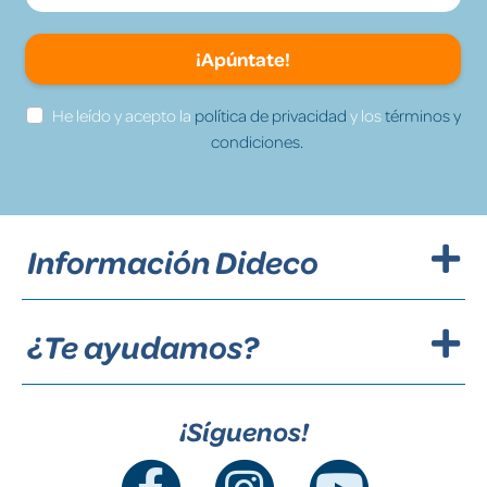
¡Apúntate!
He leído y acepto la
política de privacidad
y los
términos y
condiciones.
Información Dideco
¿Te ayudamos?
¡Síguenos!