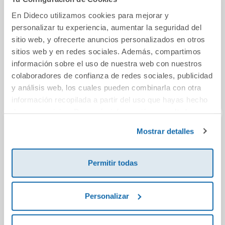
En Dideco utilizamos cookies para mejorar y
personalizar tu experiencia, aumentar la seguridad del
sitio web, y ofrecerte anuncios personalizados en otros
sitios web y en redes sociales. Además, compartimos
información sobre el uso de nuestra web con nuestros
colaboradores de confianza de redes sociales, publicidad
y análisis web, los cuales pueden combinarla con otra
información recopilada a partir del uso que hayas hecho
de sus servicios. Para más información consulta la
Política de Cookies
y la
Política de Privacidad
.
Mostrar detalles
Busca troba a la
Ardiente secreto
San M
vall dels follets
Permitir todas
15,95€
11,95€
Personalizar
Comprar
Comprar