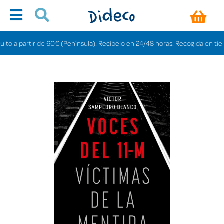
 a partir de 60€ (Península). Recíbelo en 24/48 horas. Recogida en tiendas g