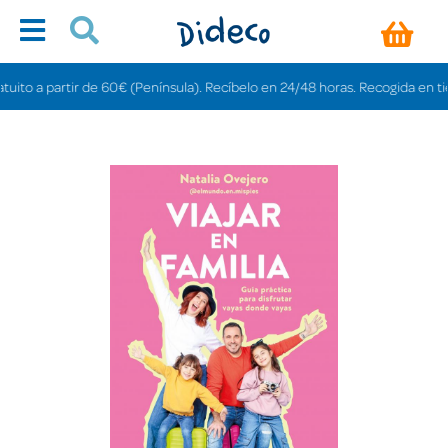
o a partir de 60€ (Península). Recíbelo en 24/48 horas. Recogida en tiendas