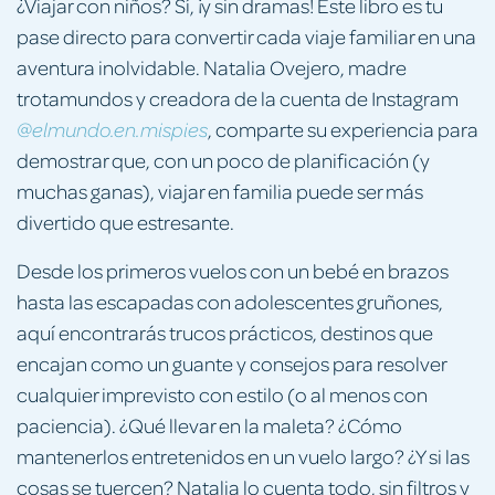
¿Viajar con niños? Sí, ¡y sin dramas! Este libro es tu
pase directo para convertir cada viaje familiar en una
aventura inolvidable. Natalia Ovejero, madre
trotamundos y creadora de la cuenta de Instagram
, comparte su experiencia para
@elmundo.en.mispies
demostrar que, con un poco de planificación (y
muchas ganas), viajar en familia puede ser más
divertido que estresante.
Desde los primeros vuelos con un bebé en brazos
hasta las escapadas con adolescentes gruñones,
aquí encontrarás trucos prácticos, destinos que
encajan como un guante y consejos para resolver
cualquier imprevisto con estilo (o al menos con
paciencia). ¿Qué llevar en la maleta? ¿Cómo
mantenerlos entretenidos en un vuelo largo? ¿Y si las
cosas se tuercen? Natalia lo cuenta todo, sin filtros y