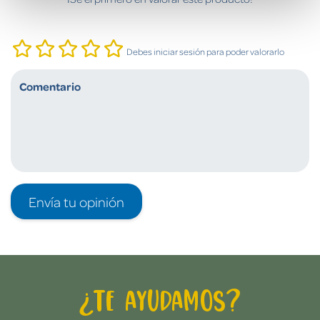
Debes iniciar sesión para poder valorarlo
Envía tu opinión
¿Te ayudamos?