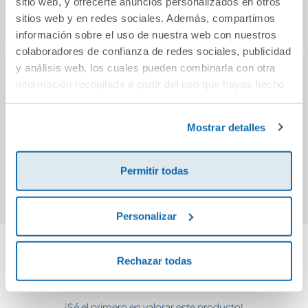
sitio web, y ofrecerte anuncios personalizados en otros
sitios web y en redes sociales. Además, compartimos
información sobre el uso de nuestra web con nuestros
colaboradores de confianza de redes sociales, publicidad
y análisis web, los cuales pueden combinarla con otra
información recopilada a partir del uso que hayas hecho
CIENCIES SOCIALS
Guía poco práctica
Clásic
de sus servicios. Para más información consulta la
3 VALENCIA
del fútbol español
Política de Cookies
(ZOOM)
y la
Política de Privacidad
.
Mostrar detalles
26,72€
21,90€
Comprar
Comprar
Permitir todas
Personalizar
Rechazar todas
Cuéntanos tu opinión
¡Sé el primero en valorar este producto!