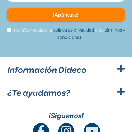
¡Apúntate!
He leído y acepto la
política de privacidad
y los
términos y
condiciones.
Información Dideco
¿Te ayudamos?
¡Síguenos!