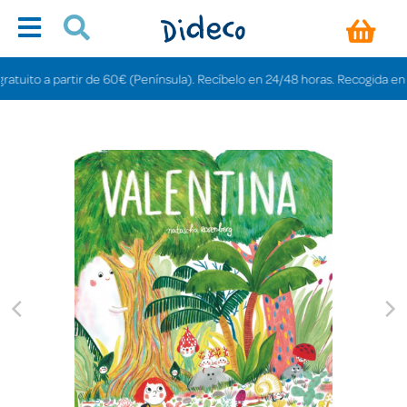
ito a partir de 60€ (Península). Recíbelo en 24/48 horas. Recogida en tiend