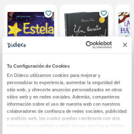
Tu Configuración de Cookies
En Dideco utilizamos cookies para mejorar y
Estela
Un besito y ¡a
¡Aqu
personalizar tu experiencia, aumentar la seguridad del
dormir!
d
sitio web, y ofrecerte anuncios personalizados en otros
sitios web y en redes sociales. Además, compartimos
información sobre el uso de nuestra web con nuestros
21,95€
18,90€
colaboradores de confianza de redes sociales, publicidad
Comprar
Comprar
y análisis web, los cuales pueden combinarla con otra
información recopilada a partir del uso que hayas hecho
de sus servicios. Para más información consulta la