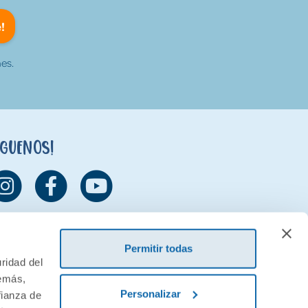
!
es.
íguenos!
Permitir todas
ridad del
demás,
Personalizar
fianza de