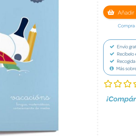
Añadir 
Compra a
Envío grat
Recíbelo 
Recogida 
Más sobr
¡Compár