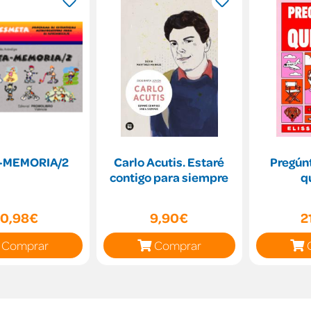
-MEMORIA/2
Carlo Acutis. Estaré
Pregún
contigo para siempre
q
10,98€
9,90€
2
Comprar
Comprar