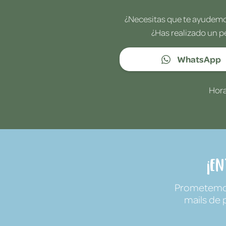
¿Necesitas que te ayudemos
¿Has realizado un p
WhatsApp
Hora
¡E
Prometemos 
mails de 