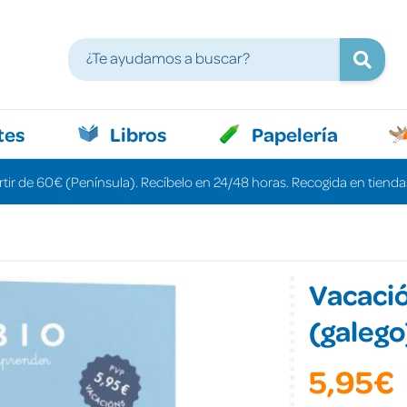
tes
Libros
Papelería
rtir de 60€ (Península). Recíbelo en 24/48 horas. Recogida en tiendas
Vacació
(galego
5,95€