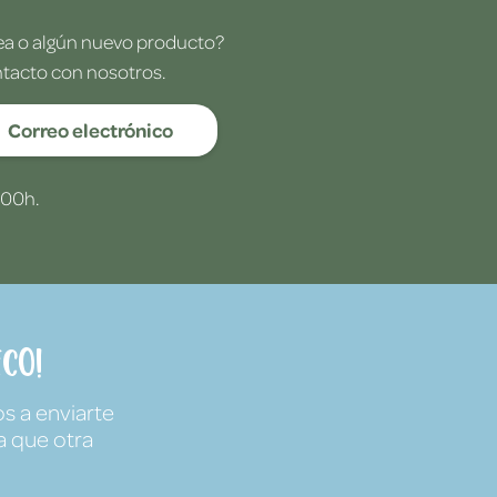
dea o algún nuevo producto?
ntacto con nosotros.
Correo electrónico
:00h.
co!
s a enviarte
a que otra