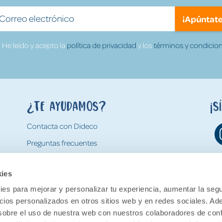
¡Apúntate
He leído y acepto la
política de privacidad
y los
términos y condicion
¿Te ayudamos?
¡S
Contacta con Dideco
Preguntas frecuentes
Formas de pago
kies
Gastos y condiciones de envío
es para mejorar y personalizar tu experiencia, aumentar la segu
Devoluciones
ncios personalizados en otros sitios web y en redes sociales. A
obre el uso de nuestra web con nuestros colaboradores de con