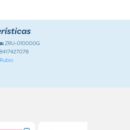
rísticas
a:
ZRU-010000G
8417427078
Rubio