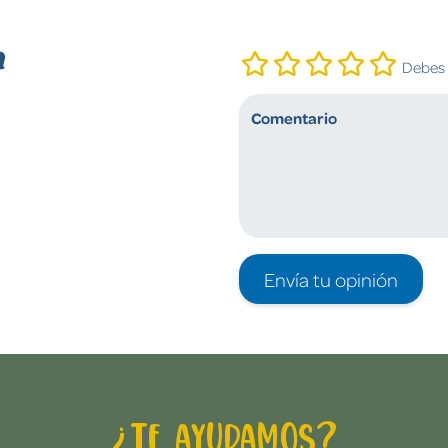
n
Debes i
Envía tu opinión
¿Te ayudamos?