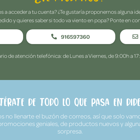
 a acceder a tu cuenta? ¿Te gustaría proponernos alguna i
edido y quieres saber si todo va viento en popa? Ponte en co
916597360
rio de atención telefónica: de Lunes a Viernes, de 9:00h a 17
ntérate de todo lo que pasa en Dide
no llenarte el buzón de correos, así que solo vamo
promociones geniales, de productos nuevos y algun
sorpresa.