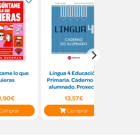
tame lo que
Lingua 4 Educación
Fuego a
uieras
Primaria. Caderno do
mo
alumnado. Proxecto
Tecelingua.
1,90€
13,57€
19
Comprar
Comprar
C