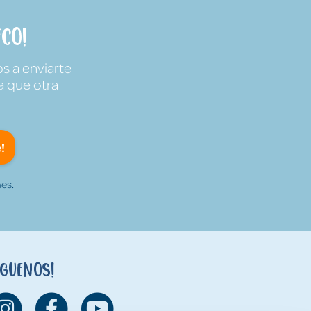
co!
s a enviarte
a que otra
!
es.
íguenos!