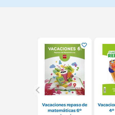
Vacaciones repaso de
Vacacio
matemáticas 6º
4º