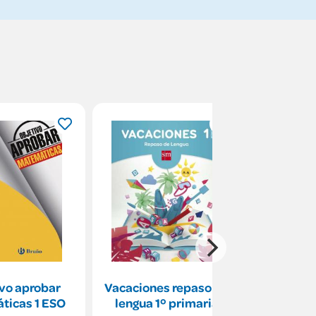
vo aprobar
Vacaciones repaso de
Vacacione
ticas 1 ESO
lengua 1º primaria
matemá