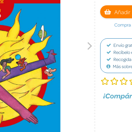
Añadir 
Compra a
Envío grat
Recíbelo 
Recogida 
Más sobr
¡Compár