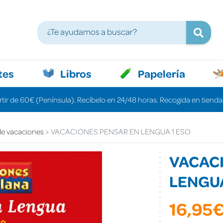
tes
Libros
Papelería
rtir de 60€ (Península). Recíbelo en 24/48 horas. Recogida en tiendas
e vacaciones
VACACIONES PENSAR EN LENGUA 1 ESO
VACAC
LENGUA
16,95