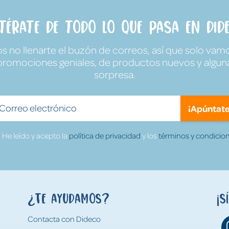
ntérate de todo lo que pasa en Dide
no llenarte el buzón de correos, así que solo vamo
promociones geniales, de productos nuevos y algun
sorpresa.
¡Apúntate
He leído y acepto la
política de privacidad
y los
términos y condicion
¿Te ayudamos?
¡S
Contacta con Dideco