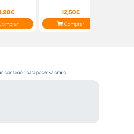
pri
4,90€
12,50€
12
Comprar
Comprar
C
niciar sesión para poder valorarlo