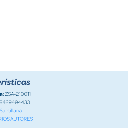
rísticas
a:
ZSA-210011
8429494433
Santillana
RIOS AUTORES