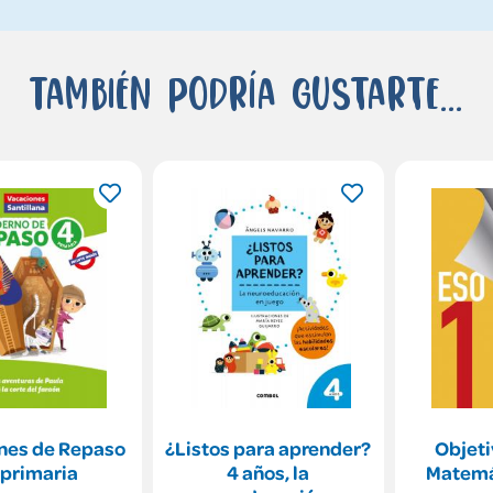
También podría gustarte...
nes de Repaso
¿Listos para aprender?
Objeti
 primaria
4 años, la
Matemá