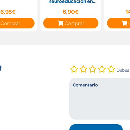
neuroeducación en
juego
16,95€
6,90€
1
Comprar
Comprar
n
Debes i