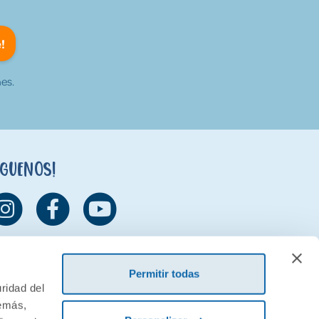
!
es.
íguenos!
Permitir todas
ridad del
demás,