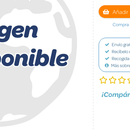
Añadir 
Compra a
Envío grat
Recíbelo 
Recogida 
Más sobr
¡Compár