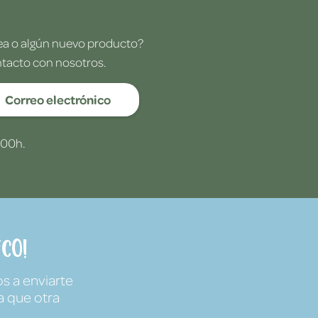
dea o algún nuevo producto?
ntacto con nosotros.
Correo electrónico
:00h.
co!
s a enviarte
a que otra