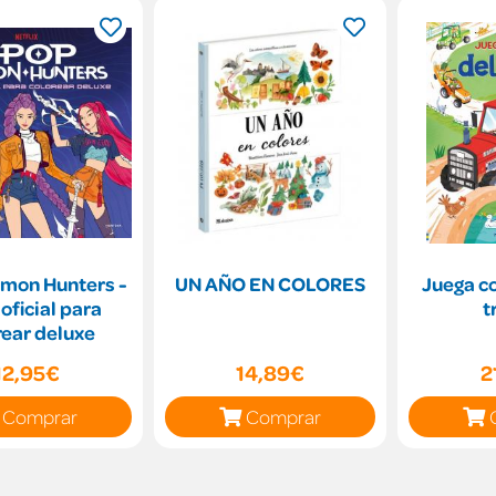
mon Hunters -
UN AÑO EN COLORES
Juega co
 oficial para
t
rear deluxe
12,95€
14,89€
2
Comprar
Comprar