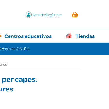
Accede/Regístrate
Centros educativos
Tiendas
 gratis en 3-6 días.
ures
per capes.
ures