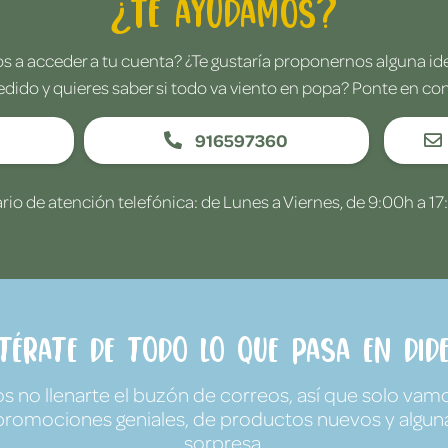
¿Te ayudamos?
 a acceder a tu cuenta? ¿Te gustaría proponernos alguna i
edido y quieres saber si todo va viento en popa? Ponte en co
916597360
rio de atención telefónica: de Lunes a Viernes, de 9:00h a 17
ntérate de todo lo que pasa en Dide
no llenarte el buzón de correos, así que solo vamo
promociones geniales, de productos nuevos y algun
sorpresa.