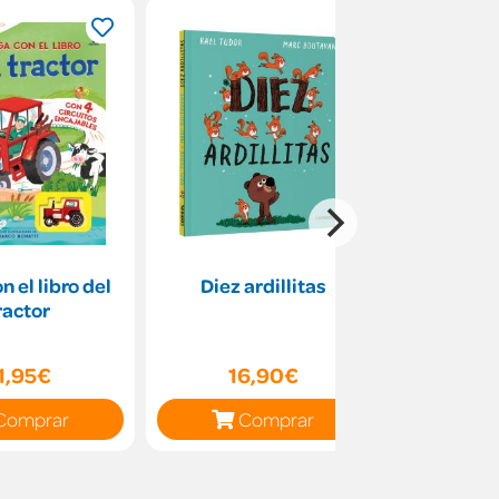
n el libro del
Diez ardillitas
Moztruos
ractor
para
1,95€
16,90€
10
Comprar
Comprar
C