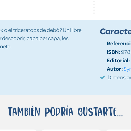
Caracte
 o el triceratops de debò? Un llibre
 descobrir, capa per capa, les
Referenci
aneta.
ISBN:
978
Editorial:
Autor:
Sy
Dimension
También podría gustarte...