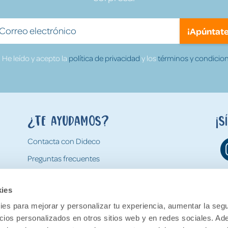
¡Apúntate
He leído y acepto la
política de privacidad
y los
términos y condicion
¿Te ayudamos?
¡S
Contacta con Dideco
Preguntas frecuentes
Formas de pago
kies
Gastos y condiciones de envío
es para mejorar y personalizar tu experiencia, aumentar la segu
Devoluciones
ncios personalizados en otros sitios web y en redes sociales. A