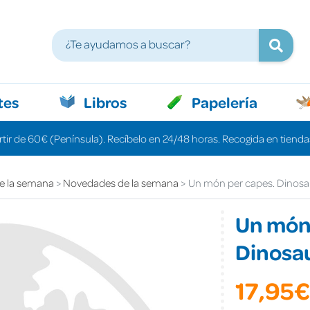
tes
Libros
Papelería
rtir de 60€ (Península). Recíbelo en 24/48 horas. Recogida en tiendas
e la semana
Novedades de la semana
Un món per capes. Dinosa
Un món 
Dinosa
17,95€