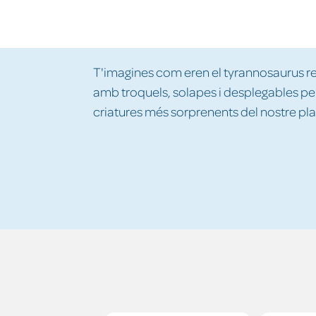
T'imagines com eren el tyrannosaurus rex
amb troquels, solapes i desplegables per
criatures més sorprenents del nostre pl