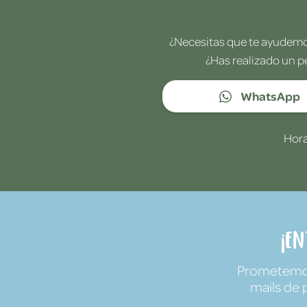
¿Necesitas que te ayudemos
¿Has realizado un p
WhatsApp
Hora
¡E
Prometemos 
mails de 