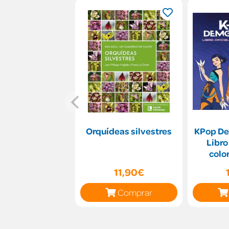
Orquídeas silvestres
KPop De
Libro
colo
11,90€
Comprar