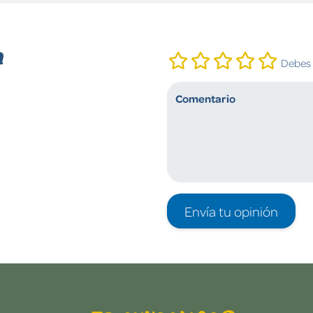
n
Debes i
Envía tu opinión