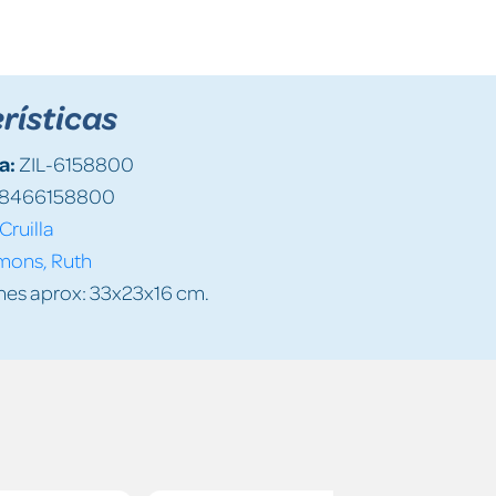
rísticas
a:
ZIL-6158800
8466158800
Cruilla
mons, Ruth
es aprox: 33x23x16 cm.