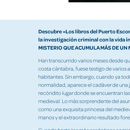
Descubre «Los libros del Puerto Esco
la investigación criminal con la vida í
MISTERIO QUE ACUMULA MÁS DE UN 
Han transcurrido varios meses desde q
costa cántabra, fuese testigo de varios
habitantes. Sin embargo, cuando ya todo
normalidad, aparece el cadáver de una j
recóndito lugar donde se encuentran las
medieval. Lo más sorprendente del asun
como una exquisita princesa del medievo
manos y el extraordinario resultado fore
Cuando hasta los más escépticos comien