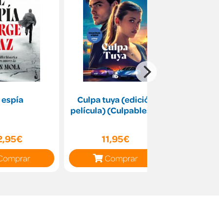
l espía
Culpa tuya (edición
Gente nor
película) (Culpables 2)
limitad
2,95€
11,95€
8
Comprar
Comprar
C