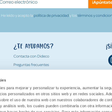
¡Apúntate
He leído y acepto la
política de privacidad
y los
términos y condicion
¿Te ayudamos?
¡S
Contacta con Dideco
Preguntas frecuentes
Formas de pago
kies
Gastos y condiciones de envío
es para mejorar y personalizar tu experiencia, aumentar la segu
Devoluciones
ncios personalizados en otros sitios web y en redes sociales. A
obre el uso de nuestra web con nuestros colaboradores de con
 y análisis web, los cuales pueden combinarla con otra informac
o que hayas hecho de sus servicios. Para más información consul