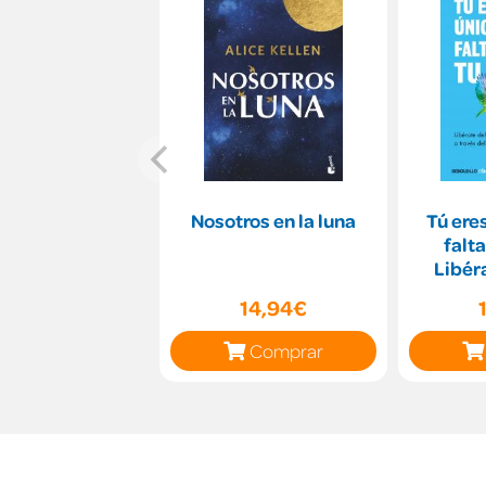
Nosotros en la luna
Tú ere
falta
Libéra
través 
14,94€
Comprar