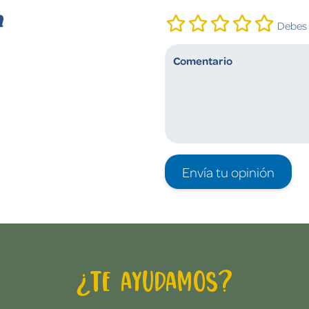
n
Debes i
Envía tu opinión
¿Te ayudamos?