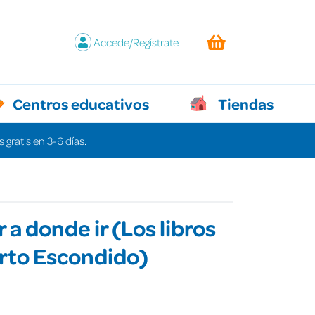
Accede/Regístrate
Centros educativos
Tiendas
 gratis en 3-6 días.
 a donde ir (Los libros
rto Escondido)