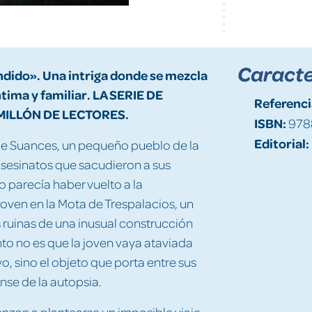
Caracte
ndido». Una intriga donde se mezcla
ntima y familiar. LA SERIE DE
Referenci
MILLÓN DE LECTORES.
ISBN:
978
Editorial:
ue Suances, un pequeño pueblo de la
 asesinatos que sacudieron a sus
 parecía haber vuelto a la
oven en la Mota de Trespalacios, un
 ruinas de una inusual construcción
to no es que la joven vaya ataviada
, sino el objeto que porta entre sus
nse de la autopsia.
zan a plantearse un imposible viaje