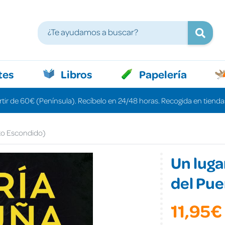
tes
Libros
Papelería
rtir de 60€ (Península). Recíbelo en 24/48 horas. Recogida en tiendas
rto Escondido)
Un lugar
del Pue
11,95€