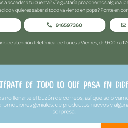
 a acceder a tu cuenta? ¿Te gustaría proponernos alguna i
edido y quieres saber si todo va viento en popa? Ponte en co
916597360
rio de atención telefónica: de Lunes a Viernes, de 9:00h a 17
ntérate de todo lo que pasa en Dide
no llenarte el buzón de correos, así que solo vamo
promociones geniales, de productos nuevos y algun
sorpresa.