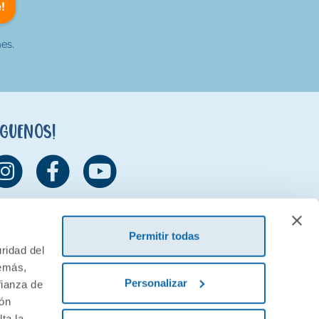
!
es.
íguenos!
Permitir todas
ridad del
demás,
Personalizar
fianza de
ión
ta la