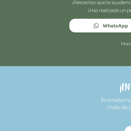
¿Necesitas que te ayudemos
¿Has realizado un p
WhatsApp
Hora
¡E
Prometemos 
mails de 