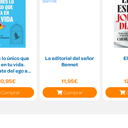
s lo único que
La editorial del señor
E
 en tu vida.
Bennet
te del ego a
del Eneagrama
10,95€
11,95€
1
Comprar
Comprar