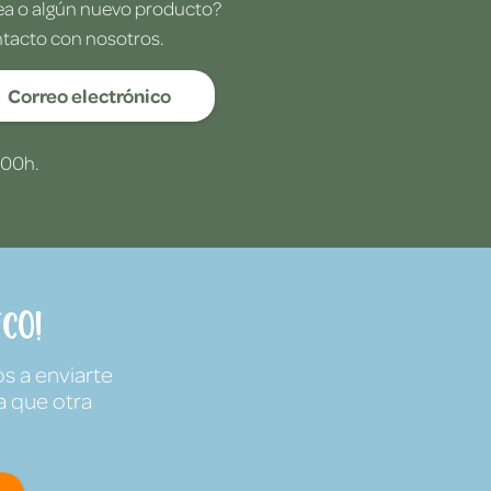
dea o algún nuevo producto?
ntacto con nosotros.
Correo electrónico
:00h.
co!
s a enviarte
a que otra