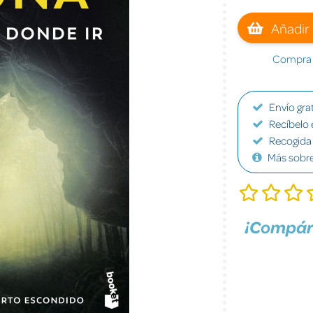
Añadir 
Compra a
Envío grat
Recíbelo 
Recogida 
Más sobr
¡Compár