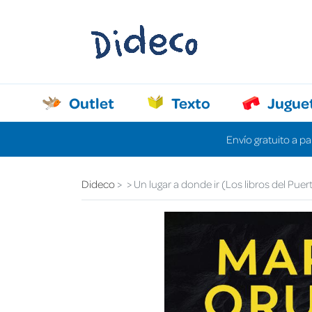
Outlet
Texto
Jugue
Envío gratuito a pa
Dideco
Un lugar a donde ir (Los libros del Pue