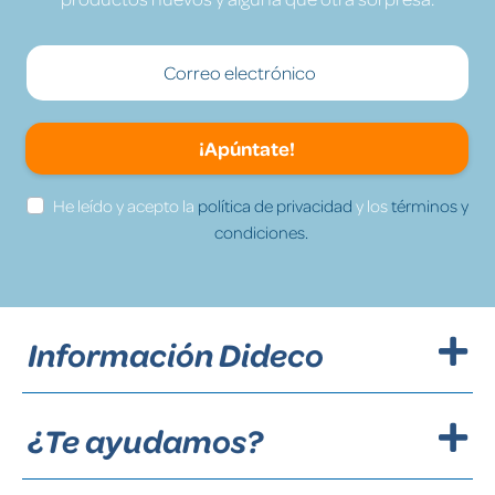
¡Apúntate!
He leído y acepto la
política de privacidad
y los
términos y
condiciones.
Información Dideco
¿Te ayudamos?