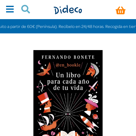
a partir de 60€ (Península). Recíbelo en 24/48 horas. Recogida en tiendas g