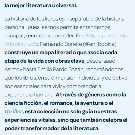
la mejor literatura universal.
La historia de los libros es inseparable de la historia
personal, pues leer nos permite entendernos,
escapar, recordar y aprender. En
Un libro para cada
, Fernando Bonete (@en_bookle)
año de tu vida
construye un mapa literario que asocia cada
etapa de la vida con obras clave
, desde Isaac
Asimov hasta Emilia Pardo Bazán, recordándonos
que los libros, en su dimensión individual y colectiva,
son esenciales para vivir y comprender la
A través de géneros como la
experiencia humana.
ciencia ficción, el romance, la aventura o el
, esta colección no solo guía nuestras
thriller
experiencias vitales, sino que también celebra el
poder transformador de la literatura.