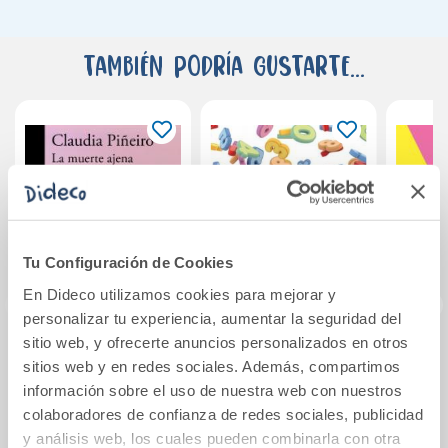
También podría gustarte...
Tu Configuración de Cookies
En Dideco utilizamos cookies para mejorar y
personalizar tu experiencia, aumentar la seguridad del
sitio web, y ofrecerte anuncios personalizados en otros
La muerte ajena
Cuaderno 7 de
¿Ha
sitios web y en redes sociales. Además, compartimos
números y
información sobre el uso de nuestra web con nuestros
operaciones.
colaboradores de confianza de redes sociales, publicidad
Primaria
21,90€
9,00€
y análisis web, los cuales pueden combinarla con otra