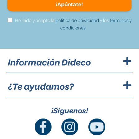
¡Apúntate!
He leído y acepto la
política de privacidad
y los
términos y
condiciones.
Información Dideco
¿Te ayudamos?
¡Síguenos!