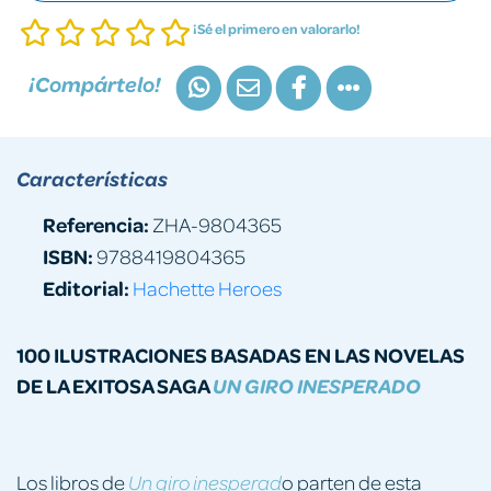
¡Sé el primero en valorarlo!
¡Compártelo!
Características
Referencia:
ZHA-9804365
ISBN:
9788419804365
Editorial:
Hachette Heroes
100 ILUSTRACIONES BASADAS EN LAS NOVELAS
DE LA EXITOSA SAGA
UN GIRO INESPERADO
Los libros de
o parten de esta
Un giro inesperad