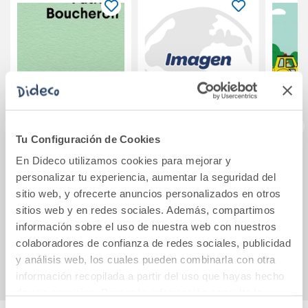
Tu Configuración de Cookies
En Dideco utilizamos cookies para mejorar y
El tiempo que nos
MR (P) Romeo and
MI PR
personalizar tu experiencia, aumentar la seguridad del
queda
Juliet etools
C
sitio web, y ofrecerte anuncios personalizados en otros
sitios web y en redes sociales. Además, compartimos
10,90€
14,51€
información sobre el uso de nuestra web con nuestros
colaboradores de confianza de redes sociales, publicidad
Comprar
Comprar
y análisis web, los cuales pueden combinarla con otra
información recopilada a partir del uso que hayas hecho
de sus servicios. Para más información consulta la