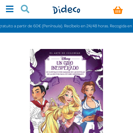
ito a partir de 60€ (Península). Recíbelo en 24/48 horas. Recogida en tiend