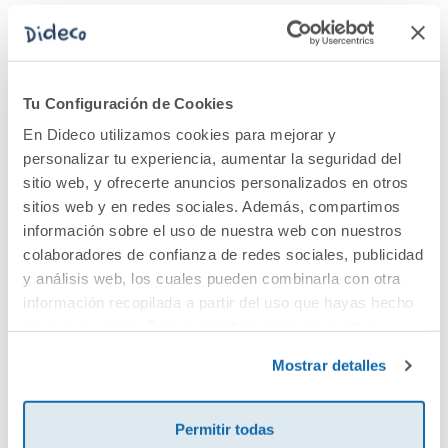
El corazón del
pirata
Tu Configuración de Cookies
21,30€
En Dideco utilizamos cookies para mejorar y
personalizar tu experiencia, aumentar la seguridad del
Comprar
sitio web, y ofrecerte anuncios personalizados en otros
sitios web y en redes sociales. Además, compartimos
información sobre el uso de nuestra web con nuestros
colaboradores de confianza de redes sociales, publicidad
y análisis web, los cuales pueden combinarla con otra
información recopilada a partir del uso que hayas hecho
Cuéntanos tu opinión
de sus servicios. Para más información consulta la
Dideco
Política de Cookies
y la
Política de Privacidad
.
¡Sé el primero en valorar este producto!
Mostrar detalles
Permitir todas
Debes iniciar sesión para poder valorarlo