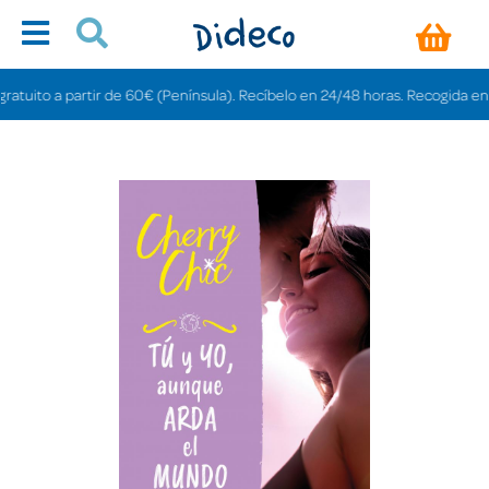
ito a partir de 60€ (Península). Recíbelo en 24/48 horas. Recogida en tiend