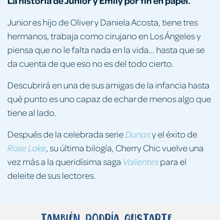
La historia de Junior y Emily por fin en papel.
Junior es hijo de Oliver y Daniela Acosta, tiene tres
hermanos, trabaja como cirujano en Los Ángeles y
piensa que no le falta nada en la vida... hasta que se
da cuenta de que eso no es del todo cierto.
Descubrirá en una de sus amigas de la infancia hasta
qué punto es uno capaz de echar de menos algo que
tiene al lado.
Después de la celebrada serie
y el éxito de
Dunas
, su última bilogía, Cherry Chic vuelve una
Rose Lake
vez más a la queridísima saga
para el
Valientes
deleite de sus lectores.
También podría gustarte...