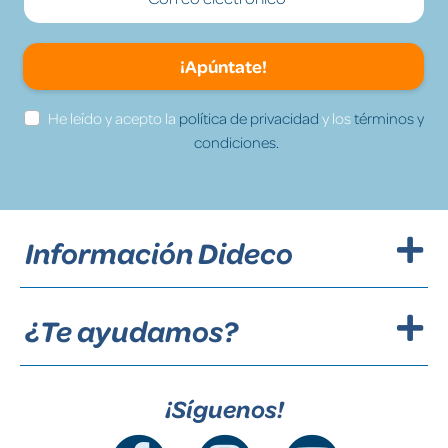
¡Apúntate!
He leído y acepto la
política de privacidad
y los
términos y
condiciones.
Información Dideco
¿Te ayudamos?
¡Síguenos!