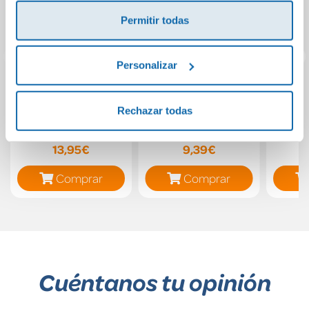
Permitir todas
Personalizar
Los Once 10. El
MUSICA NUEVO
Religi
brazalete dorado
ACORDES 6
Prim
Rechazar todas
PRIMARIA
man
13,95€
9,39€
Comprar
Comprar
Cuéntanos tu opinión