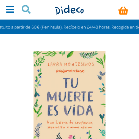
o a partir de 60€ (Península). Recíbelo en 24/48 horas. Recogida en tiendas 