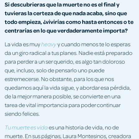
Si descubrieras que la muerte no es el final y
tuvieras la certeza de que nada acaba, sino que
todo empieza, ¿vivirías como hasta entonces o te
centrarías en lo que verdaderamente importa?
La vida es muy
y cuando menos te lo esperas
heavy
da un giro radical a tus planes. Nadie está preparado
para perder a un ser querido, es algo tan doloroso
que, incluso, solo de pensarlo uno puede
estremecerse. No obstante, para los que nos
quedamos aquí la vida sigue, y abordar esa pérdida,
de la mejor manera posible, se convierte en una
tarea de vital importancia para poder continuar
siendo felices.
es una historia de vida, no de
Tu muerte es vida
muerte. En sus páginas, Laura Montesinos, creadora