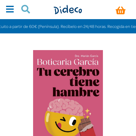
 a partir de 60€ (Península). Recíbelo en 24/48 horas. Recogida en tiendas 