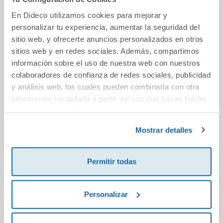
En Dideco utilizamos cookies para mejorar y
personalizar tu experiencia, aumentar la seguridad del
sitio web, y ofrecerte anuncios personalizados en otros
sitios web y en redes sociales. Además, compartimos
información sobre el uso de nuestra web con nuestros
colaboradores de confianza de redes sociales, publicidad
y análisis web, los cuales pueden combinarla con otra
información recopilada a partir del uso que hayas hecho
de sus servicios. Para más información consulta la
Política de Cookies
y la
Política de Privacidad
.
Mostrar detalles
La última vecina
Maigret en la
El rey
audiencia de
Arizona (Las
Permitir todas
novelas de
11,95€
12,95€
Maigret)
Personalizar
Comprar
Comprar