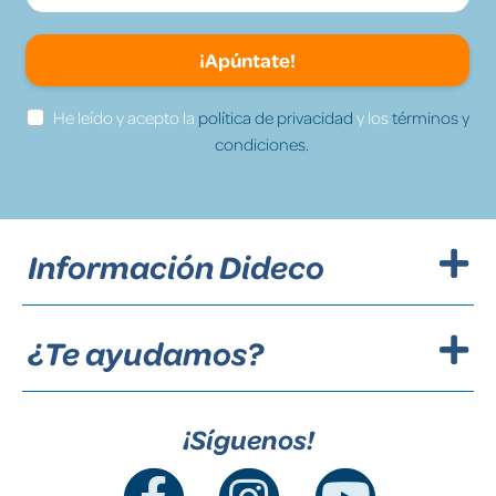
¡Apúntate!
He leído y acepto la
política de privacidad
y los
términos y
condiciones.
Información Dideco
¿Te ayudamos?
¡Síguenos!