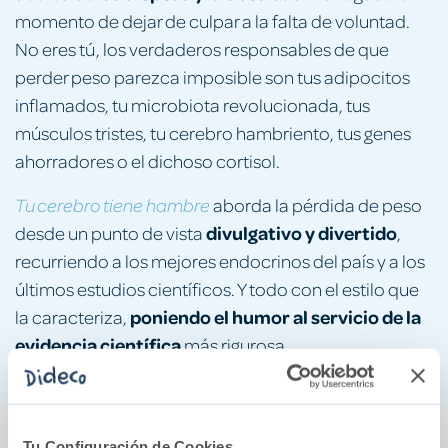
momento de dejar de culpar a la falta de voluntad.
No eres tú, los verdaderos responsables de que
perder peso parezca imposible son tus adipocitos
inflamados, tu microbiota revolucionada, tus
músculos tristes, tu cerebro hambriento, tus genes
ahorradores o el dichoso cortisol.
aborda la pérdida de peso
Tu cerebro tiene hambre
divulgativo y divertido
desde un punto de vista
,
recurriendo a los mejores endocrinos del país y a los
últimos estudios científicos. Y todo con el estilo que
poniendo el humor al servicio de la
la caracteriza,
evidencia científica
más rigurosa.
También podría gustarte...
Tu Configuración de Cookies