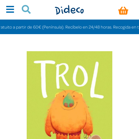
o a partir de 60€ (Península). Recíbelo en 24/48 horas. Recogida en tiendas