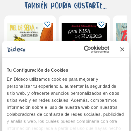
También podría gustarte...
Tu Configuración de Cookies
En Dideco utilizamos cookies para mejorar y
personalizar tu experiencia, aumentar la seguridad del
Piel de seda
¡Qué risa de
sitio web, y ofrecerte anuncios personalizados en otros
curiosidades
huesos!
sitios web y en redes sociales. Además, compartimos
curiosísimas del
información sobre el uso de nuestra web con nuestros
sentido del tacto
3,95€
16,00€
colaboradores de confianza de redes sociales, publicidad
y análisis web, los cuales pueden combinarla con otra
Comprar
Comprar
información recopilada a partir del uso que hayas hecho