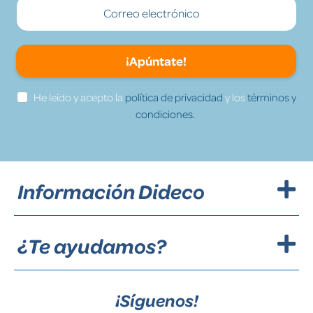
¡Apúntate!
He leído y acepto la
política de privacidad
y los
términos y
condiciones.
Información Dideco
¿Te ayudamos?
¡Síguenos!