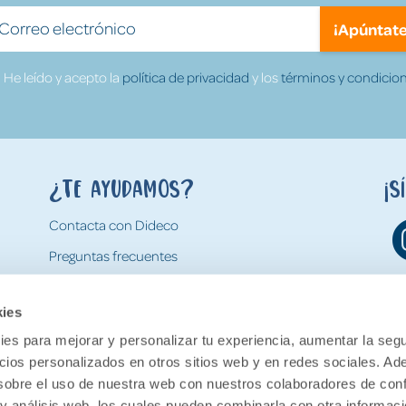
¡Apúntate
He leído y acepto la
política de privacidad
y los
términos y condicion
¿Te ayudamos?
¡S
Contacta con Dideco
Preguntas frecuentes
Formas de pago
kies
Gastos y condiciones de envío
es para mejorar y personalizar tu experiencia, aumentar la segu
Devoluciones
ncios personalizados en otros sitios web y en redes sociales. A
obre el uso de nuestra web con nuestros colaboradores de con
 y análisis web, los cuales pueden combinarla con otra informac