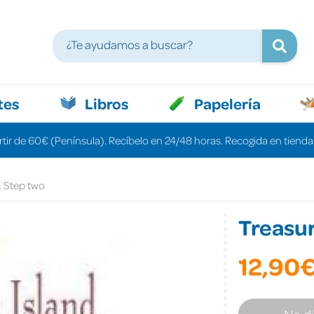
tes
Libros
Papelería
rtir de 60€ (Península). Recíbelo en 24/48 horas. Recogida en tiendas
. Step two
Treasur
12,90
No d