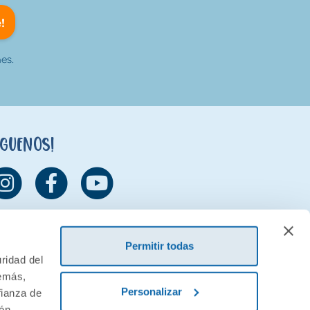
!
es.
íguenos!
Permitir todas
ridad del
demás,
Personalizar
fianza de
ión