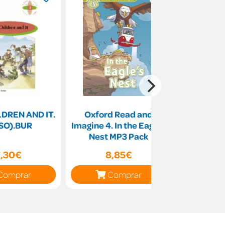
LDREN AND IT.
Oxford Read and
LEVEL 3:
ESO).BUR
Imagine 4. In the Eagles
CAT A
Nest MP3 Pack
STORIES 
P
7,30€
8,85€
10
Comprar
Comprar
C