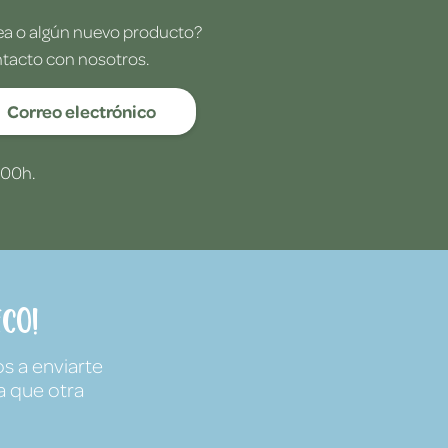
dea o algún nuevo producto?
ntacto con nosotros.
Correo electrónico
:00h.
co!
s a enviarte
a que otra