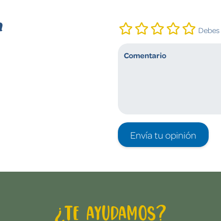
n
Debes i
Envía tu opinión
¿Te ayudamos?