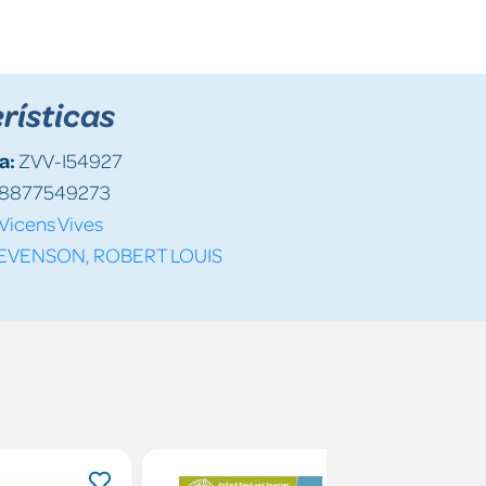
rísticas
a:
ZVV-I54927
8877549273
Vicens Vives
EVENSON, ROBERT LOUIS