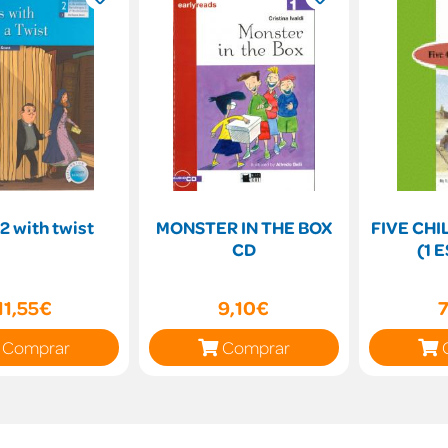
 2 with twist
MONSTER IN THE BOX
FIVE CHI
CD
(1 
11,55€
9,10€
Comprar
Comprar