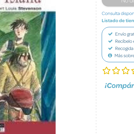
Consulta disponi
Listado de tie
Envío grat
Recíbelo 
Recogida 
Más sobr
¡Compár