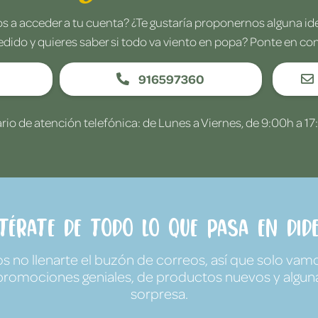
 a acceder a tu cuenta? ¿Te gustaría proponernos alguna i
edido y quieres saber si todo va viento en popa? Ponte en co
916597360
rio de atención telefónica: de Lunes a Viernes, de 9:00h a 17
ntérate de todo lo que pasa en Dide
no llenarte el buzón de correos, así que solo vamo
promociones geniales, de productos nuevos y algun
sorpresa.