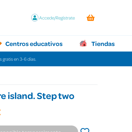
Accede/Regístrate
Centros educativos
Tiendas
 gratis en 3-6 días.
e island. Step two
€
isponible temporalmente