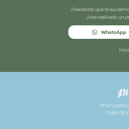
¿Necesitas que te ayudemos
¿Has realizado un p
WhatsApp
Hora
¡E
Prometemos 
mails de 