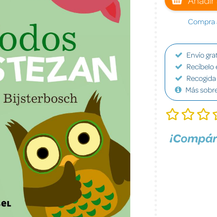
Compra a
Envío grat
Recíbelo 
Recogida 
Más sobr
¡Compár