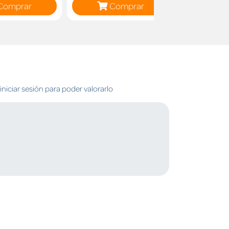
Comprar
Comprar
C
niciar sesión para poder valorarlo