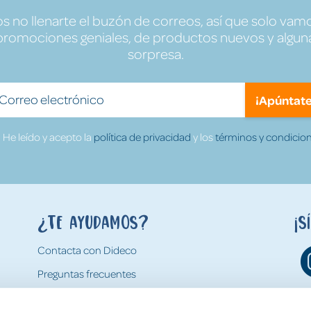
no llenarte el buzón de correos, así que solo vamo
promociones geniales, de productos nuevos y algun
sorpresa.
¡Apúntate
He leído y acepto la
política de privacidad
y los
términos y condicion
¿Te ayudamos?
¡S
Contacta con Dideco
Preguntas frecuentes
Formas de pago