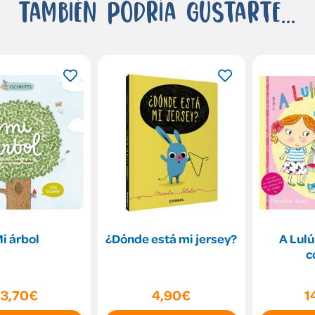
También podría gustarte...
i árbol
¿Dónde está mi jersey?
A Lulú
c
13,70€
4,90€
1