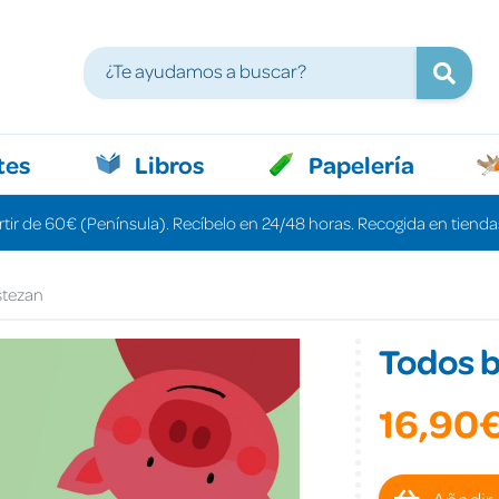
tes
Libros
Papelería
rtir de 60€ (Península). Recíbelo en 24/48 horas. Recogida en tiendas
stezan
Todos 
16,90
Añadir 