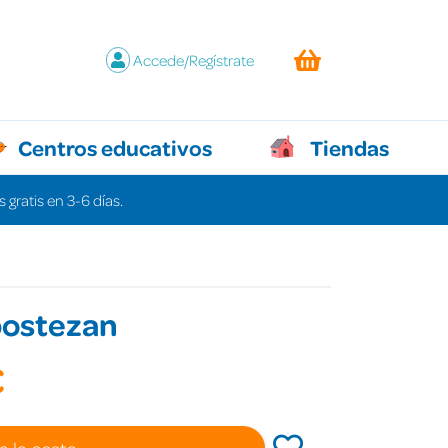
Accede/Regístrate
Centros educativos
Tiendas
 gratis en 3-6 días.
bostezan
€
a la cesta