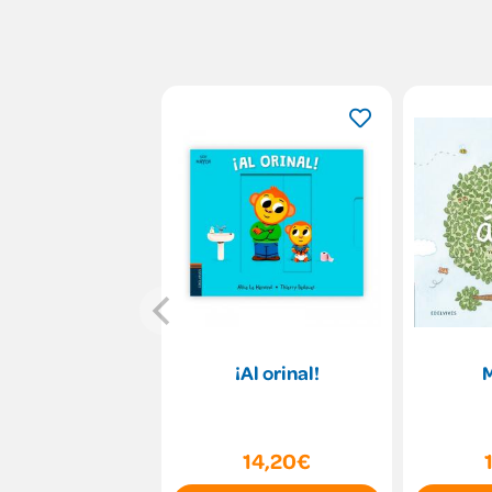
¡Al orinal!
M
14,20€