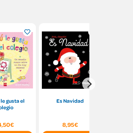
 le gusta el
Es Navidad
V
olegio
4,50€
8,95€
9