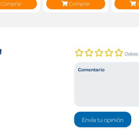
Comprar
Comprar
n
Debes i
Envía tu opinión