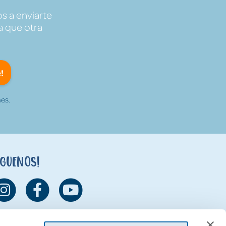
s a enviarte
a que otra
!
es.
íguenos!