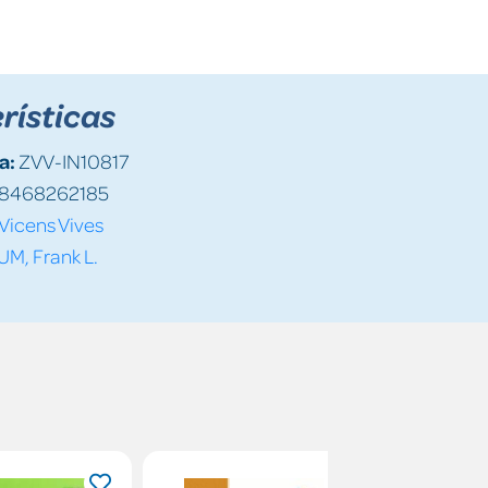
rísticas
a:
ZVV-IN10817
8468262185
Vicens Vives
M, Frank L.