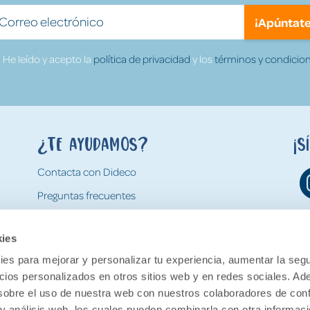
¡Apúntate
He leído y acepto la
política de privacidad
y los
términos y condicion
¿Te ayudamos?
¡S
Contacta con Dideco
Preguntas frecuentes
Formas de pago
kies
Gastos y condiciones de envío
es para mejorar y personalizar tu experiencia, aumentar la segu
Devoluciones
ncios personalizados en otros sitios web y en redes sociales. A
obre el uso de nuestra web con nuestros colaboradores de con
 y análisis web, los cuales pueden combinarla con otra informac