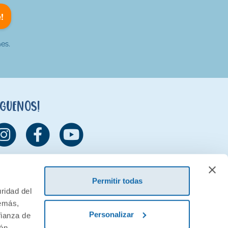
!
es.
íguenos!
Permitir todas
ridad del
demás,
Personalizar
fianza de
ión