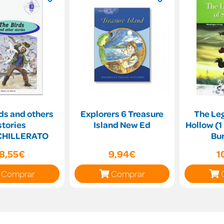
ds and others
Explorers 6 Treasure
The Le
stories
Island New Ed
Hollow (1
CHILLERATO
Bur
8,55€
9,94€
1
Comprar
Comprar