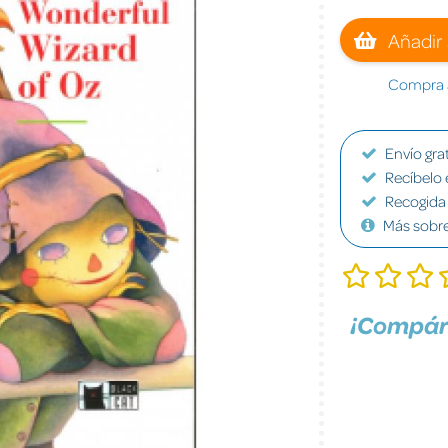
Añadir 
Compra a
Envío grat
Recíbelo 
Recogida 
Más sobr
¡Compár