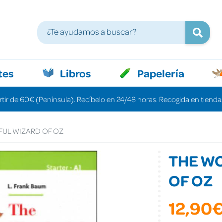
tes
Libros
Papelería
rtir de 60€ (Península). Recíbelo en 24/48 horas. Recogida en tiendas
UL WIZARD OF OZ
THE W
OF OZ
12,90