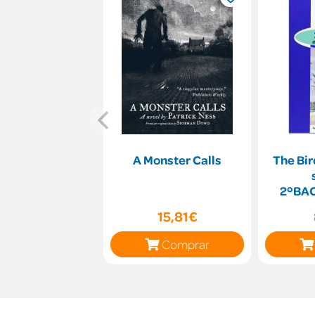
A Monster Calls
The Bir
2ºBA
15,81€
Comprar