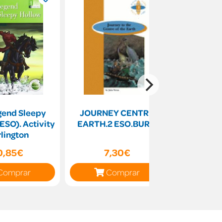
gend Sleepy
JOURNEY CENTRE
A taste 
 ESO). Activity
EARTH.2 ESO.BURLI
lington
0,85€
7,30€
16
Comprar
Comprar
C