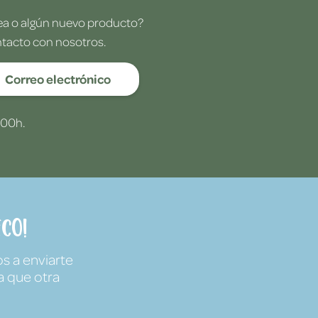
dea o algún nuevo producto?
ntacto con nosotros.
Correo electrónico
:00h.
co!
s a enviarte
a que otra