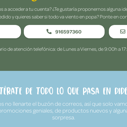
 a acceder a tu cuenta? ¿Te gustaría proponernos alguna i
edido y quieres saber si todo va viento en popa? Ponte en co
916597360
rio de atención telefónica: de Lunes a Viernes, de 9:00h a 17
ntérate de todo lo que pasa en Dide
no llenarte el buzón de correos, así que solo vamo
promociones geniales, de productos nuevos y algun
sorpresa.