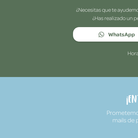
¿Necesitas que te ayudemos
¿Has realizado un p
WhatsApp
Hora
¡E
Prometemos 
mails de 