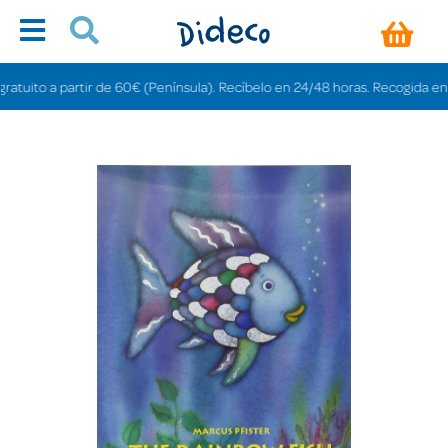
ito a partir de 60€ (Península). Recíbelo en 24/48 horas. Recogida en tiend