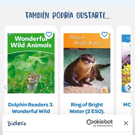
También podría gustarte...
Dolphin Readers 3.
Ring of Bright
MCHR
Wonderful Wild
Water (2 ESO).
R
Animals
Activity Burlington
6,05€
10,85€