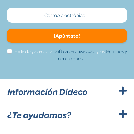
¡Apúntate!
He leído y acepto la
política de privacidad
y los
términos y
condiciones.
Información Dideco
¿Te ayudamos?