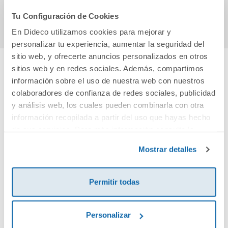
Comprar
Comprar
Tu Configuración de Cookies
En Dideco utilizamos cookies para mejorar y
personalizar tu experiencia, aumentar la seguridad del
sitio web, y ofrecerte anuncios personalizados en otros
sitios web y en redes sociales. Además, compartimos
Cuéntanos tu opinión
información sobre el uso de nuestra web con nuestros
colaboradores de confianza de redes sociales, publicidad
y análisis web, los cuales pueden combinarla con otra
¡Sé el primero en valorar este producto!
información recopilada a partir del uso que hayas hecho
de sus servicios. Para más información consulta la
Política de Cookies
y la
Política de Privacidad
.
Debes iniciar sesión para poder valorarlo
Mostrar detalles
Permitir todas
Personalizar