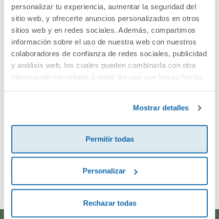
Cuéntanos tu opinión
personalizar tu experiencia, aumentar la seguridad del
sitio web, y ofrecerte anuncios personalizados en otros
sitios web y en redes sociales. Además, compartimos
¡Sé el primero en valorar este producto!
información sobre el uso de nuestra web con nuestros
colaboradores de confianza de redes sociales, publicidad
y análisis web, los cuales pueden combinarla con otra
Debes iniciar sesión para poder valorarlo
información recopilada a partir del uso que hayas hecho
de sus servicios. Para más información consulta la
Política de Cookies
y la
Política de Privacidad
.
Mostrar detalles
Permitir todas
Envía tu opinión
Personalizar
Rechazar todas