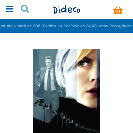
ito a partir de 60€ (Península). Recíbelo en 24/48 horas. Recogida en tiend