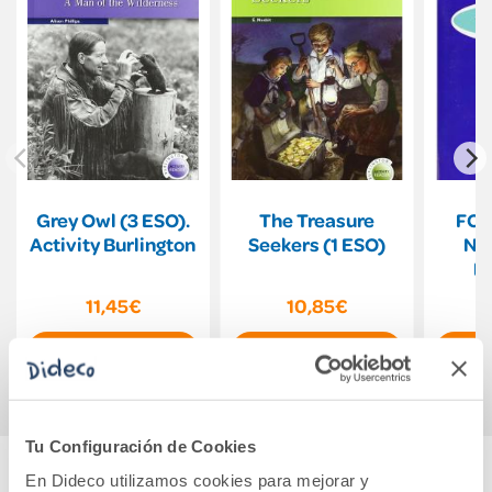
Grey Owl (3 ESO).
The Treasure
FOR
Activity Burlington
Seekers (1 ESO)
NE
B
11,45€
10,85€
Comprar
Comprar
Tu Configuración de Cookies
En Dideco utilizamos cookies para mejorar y