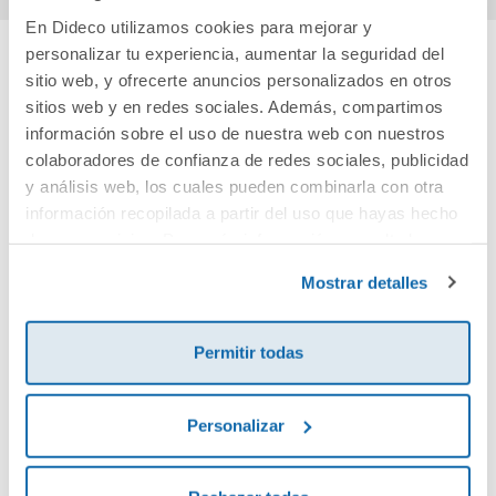
En Dideco utilizamos cookies para mejorar y
personalizar tu experiencia, aumentar la seguridad del
sitio web, y ofrecerte anuncios personalizados en otros
Cuéntanos tu opinión
sitios web y en redes sociales. Además, compartimos
información sobre el uso de nuestra web con nuestros
¡Sé el primero en valorar este producto!
colaboradores de confianza de redes sociales, publicidad
y análisis web, los cuales pueden combinarla con otra
información recopilada a partir del uso que hayas hecho
Debes iniciar sesión para poder valorarlo
de sus servicios. Para más información consulta la
Política de Cookies
y la
Política de Privacidad
.
Mostrar detalles
Permitir todas
Personalizar
Envía tu opinión