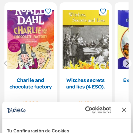
Charlie and
Witches secrets
Expl
chocolate factory
and lies (4 ESO).
12,28€
11,45€
Comprar
Comprar
Tu Configuración de Cookies