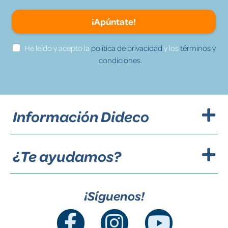
¡Apúntate!
He leído y acepto la
política de privacidad
y los
términos y
condiciones.
Información Dideco
¿Te ayudamos?
¡Síguenos!