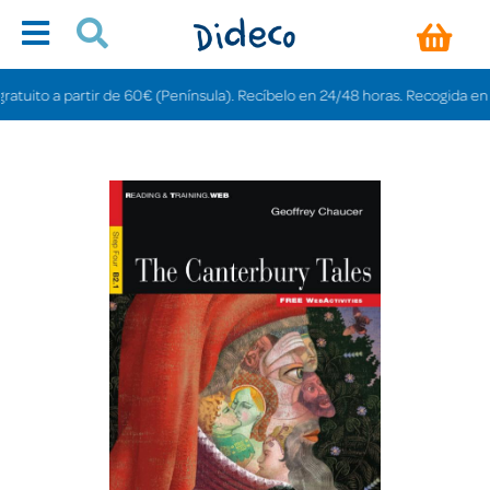
ito a partir de 60€ (Península). Recíbelo en 24/48 horas. Recogida en tiend