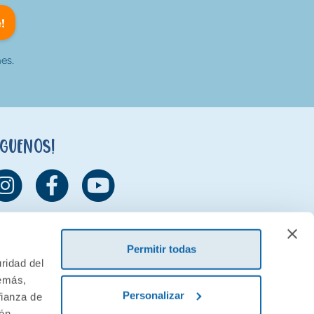
!
es.
íguenos!
Permitir todas
ridad del
demás,
Personalizar
fianza de
ión