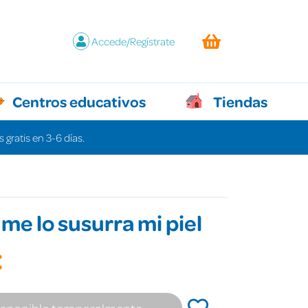
Accede/Regístrate
Centros educativos
Tiendas
 gratis en 3-6 días.
 me lo susurra mi piel
€
isponible temporalmente