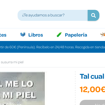
tes
Libros
Papelería
rtir de 60€ (Península). Recíbelo en 24/48 horas. Recogida en tiendas
 susurra mi piel
Tal cual
12,00
No d