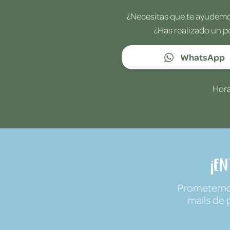
¿Necesitas que te ayudemos
¿Has realizado un p
WhatsApp
Hora
¡E
Prometemos 
mails de 