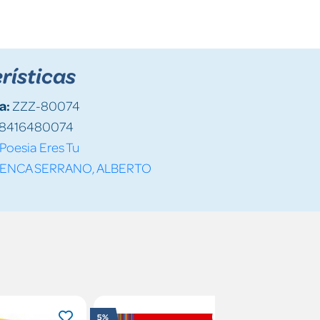
rísticas
a:
ZZZ-80074
8416480074
Poesia Eres Tu
ENCA SERRANO, ALBERTO
5%