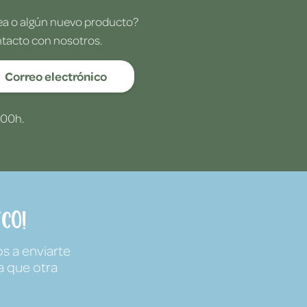
dea o algún nuevo producto?
ntacto con nosotros.
Correo electrónico
:00h.
co!
s a enviarte
a que otra