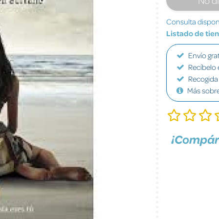
Consulta disponi
Listado de tie
Envío grat
Recíbelo 
Recogida 
Más sobr
¡Compár