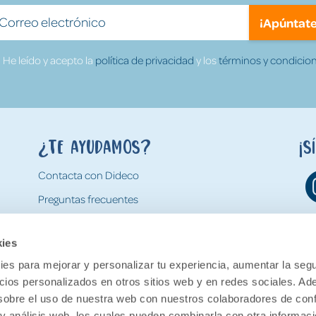
¡Apúntate
He leído y acepto la
política de privacidad
y los
términos y condicion
¿Te ayudamos?
¡S
Contacta con Dideco
Preguntas frecuentes
Formas de pago
kies
Gastos y condiciones de envío
es para mejorar y personalizar tu experiencia, aumentar la segu
Devoluciones
ncios personalizados en otros sitios web y en redes sociales. A
obre el uso de nuestra web con nuestros colaboradores de con
 y análisis web, los cuales pueden combinarla con otra informac