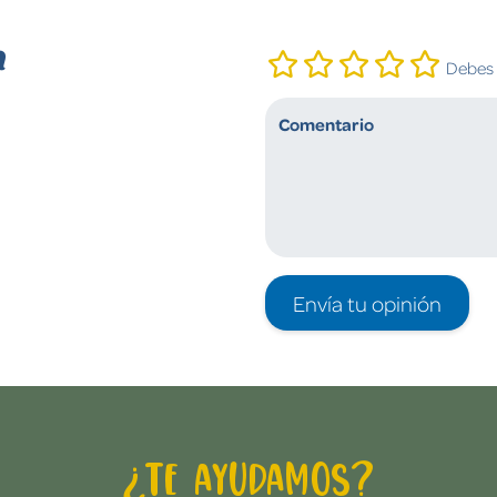
n
Debes i
Envía tu opinión
¿Te ayudamos?