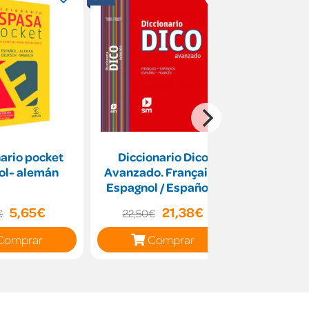
ario pocket
Diccionario Dico
Ortografía
ol- alemán
Avanzado. Français -
esp
Espagnol / Español -
Francés
5,65€
21,38€
24
€
22,50€
Comprar
Comprar
C