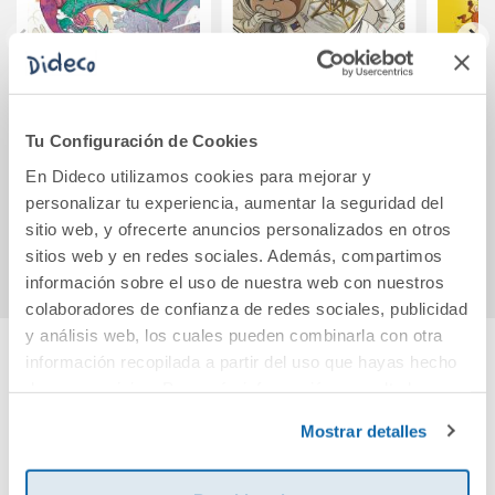
Carreras de
Los Forasteros del
Avent
dragones 3: Garras
Tiempo 12: La
Opera
Tu Configuración de Cookies
y maldiciones
aventura de los
Balbuena: objetivo
En Dideco utilizamos cookies para mejorar y
12,95€
12,95€
la Luna
personalizar tu experiencia, aumentar la seguridad del
sitio web, y ofrecerte anuncios personalizados en otros
Comprar
Comprar
sitios web y en redes sociales. Además, compartimos
información sobre el uso de nuestra web con nuestros
colaboradores de confianza de redes sociales, publicidad
y análisis web, los cuales pueden combinarla con otra
información recopilada a partir del uso que hayas hecho
Cuéntanos tu opinión
de sus servicios. Para más información consulta la
Política de Cookies
y la
Política de Privacidad
.
Mostrar detalles
¡Sé el primero en valorar este producto!