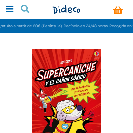
to a partir de 60€ (Península). Recíbelo en 24/48 horas. Recogida en tienda