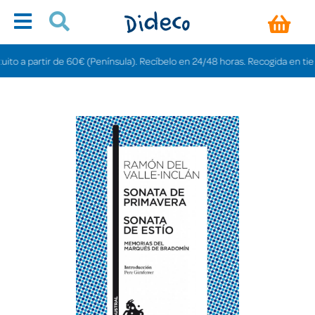
 a partir de 60€ (Península). Recíbelo en 24/48 horas. Recogida en tiendas 