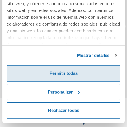
sitio web, y ofrecerte anuncios personalizados en otros
sitios web y en redes sociales. Además, compartimos
información sobre el uso de nuestra web con nuestros
colaboradores de confianza de redes sociales, publicidad
y análisis web, los cuales pueden combinarla con otra
información recopilada a partir del uso que hayas hecho
La dama duende
La Edad Media
La
de sus servicios. Para más información consulta la
La
Política de Cookies
y la
Política de Privacidad
.
Mostrar detalles
7,50€
13,50€
Permitir todas
Comprar
Comprar
Personalizar
Rechazar todas
Cuéntanos tu opinión