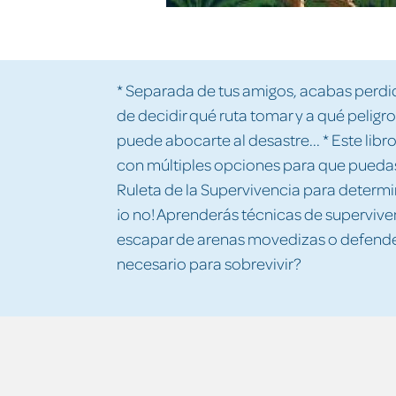
* Separada de tus amigos, acabas perdid
de decidir qué ruta tomar y a qué peligr
puede abocarte al desastre... * Este lib
con múltiples opciones para que puedas
Ruleta de la Supervivencia para determina
¡o no! Aprenderás técnicas de supervive
escapar de arenas movedizas o defendert
necesario para sobrevivir?