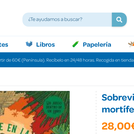
tes
Libros
Papelería
rtir de 60€ (Península). Recíbelo en 24/48 horas. Recogida en tiendas
Sobrevi
mortíf
28,00