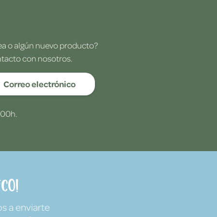
dea o algún nuevo producto?
ntacto con nosotros.
Correo electrónico
:00h.
co!
s a enviarte