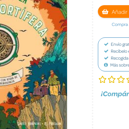
Añadir 
Compra a
Envío grat
Recíbelo 
Recogida 
Más sobr
¡Compár