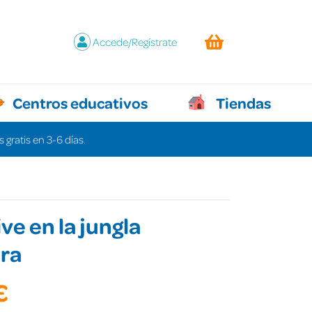
Accede/Regístrate
Centros educativos
Tiendas
 gratis en 3-6 días.
ve en la jungla
era
€