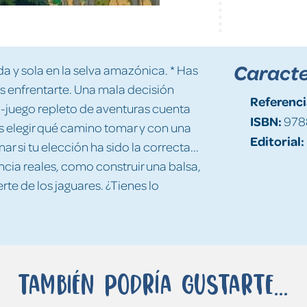
Caracte
a y sola en la selva amazónica. * Has
os enfrentarte. Una mala decisión
Referenci
ro-juego repleto de aventuras cuenta
ISBN:
978
 elegir qué camino tomar y con una
Editorial:
r si tu elección ha sido la correcta...
ncia reales, como construir una balsa,
e de los jaguares. ¿Tienes lo
También podría gustarte...