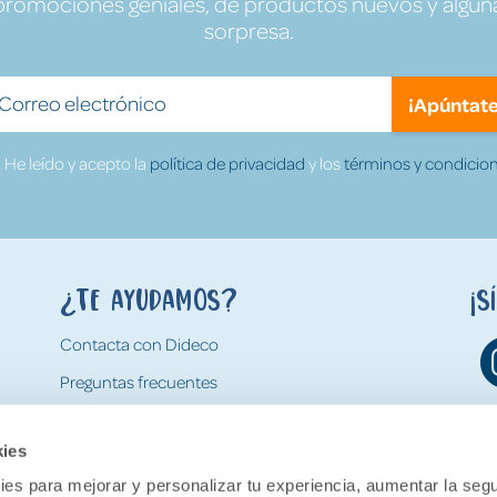
promociones geniales, de productos nuevos y algun
sorpresa.
¡Apúntate
He leído y acepto la
política de privacidad
y los
términos y condicion
¿Te ayudamos?
¡S
Contacta con Dideco
Preguntas frecuentes
Formas de pago
kies
Gastos y condiciones de envío
es para mejorar y personalizar tu experiencia, aumentar la segu
Devoluciones