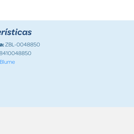
rísticas
a:
ZBL-0048850
8410048850
Blume