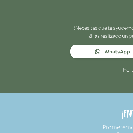
¿Necesitas que te ayudemos
¿Has realizado un p
WhatsApp
Hora
¡E
Prometemos 