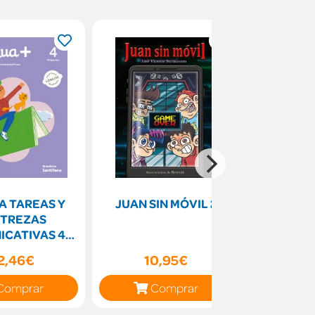
S Y
JUAN SIN MÓVIL 2
Jane Aust
TREZAS
ICATIVAS 4
IMARIA
2,46€
10,95€
49
Comprar
Comprar
C