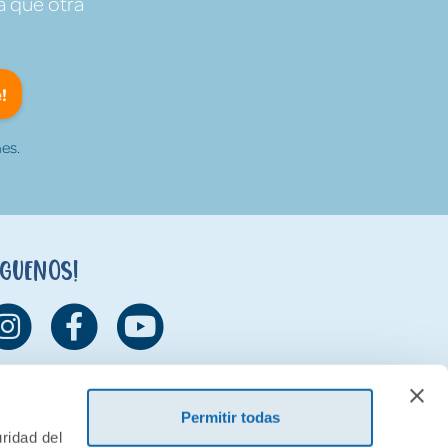
a que otra
!
es.
íguenos!
Permitir todas
ridad del