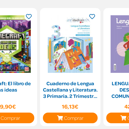
ft: El libro de
Cuaderno de Lengua
LENGUA TAREA
as ideas
Castellana y Literatura.
DES
3 Primaria. 2 Trimestre.
COMUN
Matices
PR
19,90€
16,13€
4
Comprar
Comprar