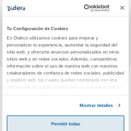
Ojo por ojo
NO MÁS
La 
CÁRCELES
dio
Tu Configuración de Cookies
20,90€
18,00€
En Dideco utilizamos cookies para mejorar y
Comprar
Comprar
personalizar tu experiencia, aumentar la seguridad del
sitio web, y ofrecerte anuncios personalizados en otros
sitios web y en redes sociales. Además, compartimos
información sobre el uso de nuestra web con nuestros
colaboradores de confianza de redes sociales, publicidad
y análisis web, los cuales pueden combinarla con otra
Cuéntanos tu opinión
información recopilada a partir del uso que hayas hecho
de sus servicios. Para más información consulta la
Política de Cookies
¡Sé el primero en valorar este producto!
y la
Política de Privacidad
.
Mostrar detalles
Debes iniciar sesión para poder valorarlo
Permitir todas