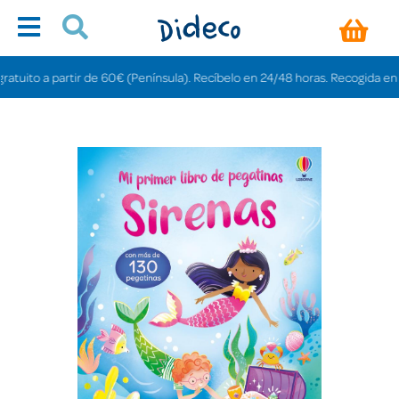
ito a partir de 60€ (Península). Recíbelo en 24/48 horas. Recogida en tiend