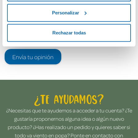
Personalizar
Rechazar todas
Envía tu opinión
¿Te ayudamos?
¿Necesitas que te ayudemos a acceder a tu cuenta? ¿Te
gustaría proponernos alguna idea o algún nuevo
producto? ¿Has realizado un pedido y quieres saber si
todo va viento en popa? Ponte en contacto con