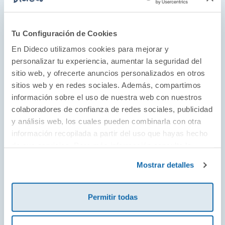
«Esta historia podría formar parte de las tramas
maestras de la vida de cualquiera de nosotras.»
Público
Tu Configuración de Cookies
En Dideco utilizamos cookies para mejorar y
«Un verdadero hit literario.»
personalizar tu experiencia, aumentar la seguridad del
EuropaFM
sitio web, y ofrecerte anuncios personalizados en otros
sitios web y en redes sociales. Además, compartimos
«Victoria Martín por fin debuta en la literatura. Y lo
información sobre el uso de nuestra web con nuestros
hace por todo lo alto, con una novela que mantiene
colaboradores de confianza de redes sociales, publicidad
el carácter de su forma de hacer comedia y no deja
y análisis web, los cuales pueden combinarla con otra
indiferente a nadie. Un retrato generacional que
información recopilada a partir del uso que hayas hecho
de sus servicios. Para más información consulta la
sigue la línea provocativa, irónica y crítica de su
Política de Cookies
y la
Política de Privacidad
.
forma de hacer comedia.»
Mostrar detalles
El Generacional
Permitir todas
«Una novela fresca y pertida que narra las peripecias
de cuatro jóvenes adultas que se ven empujadas por