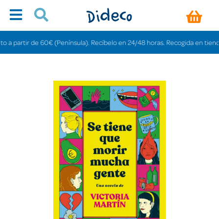
artir de 60€ (Península). Recíbelo en 24/48 horas. Recogida en tiendas grat