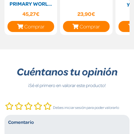
PRIMARY WORLD
y L
MAKERS
Catal
45,27€
23,90€
Comprar
Comprar
Cuéntanos tu opinión
¡Sé el primero en valorar este producto!
Debes iniciar sesión para poder valorarlo