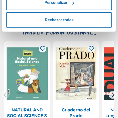
los vaivenes de la vida.»
Personalizar
Diario de Sevilla
Rechazar todas
También podría gustarte...
NATURAL AND
Cuaderno del
Nue
SOCIAL SCIENCE 3
Prado
Lengu