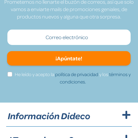
Prometemos no llenarte el buzón de correos, así que solo
vamos a enviarte mails de promociones geniales, de
productos nuevos y alguna que otra sorpresa.
¡Apúntate!
He leído y acepto la
política de privacidad
y los
términos y
condiciones.
Información Dideco