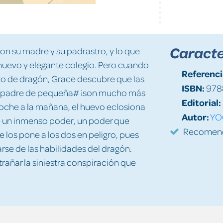
Caracte
 su madre y su padrastro, y lo que
nuevo y elegante colegio. Pero cuando
Referenci
vo de dragón, Grace descubre que las
ISBN:
978
 su padre de pequeña# ¡son mucho más
Editorial:
oche a la mañana, el huevo eclosiona
Autor:
YOG
see un inmenso poder, un poder que
Recomenda
 los pone a los dos en peligro, pues
se de las habilidades del dragón.
añar la siniestra conspiración que