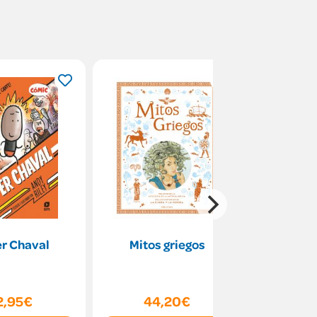
r Chaval
Mitos griegos
Dinosau
penínsu
2,95€
44,20€
16