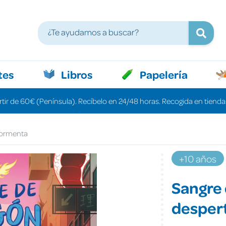
tes
Libros
Papelería
rtir de 60€ (Península). Recíbelo en 24/48 horas. Recogida en tiendas
 tormenta
+10 años
Sangre 
despert