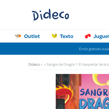
Outlet
Texto
Jugue
Envío gratuito a pa
Dideco
Sangre de Dragón 1: El despertar de la