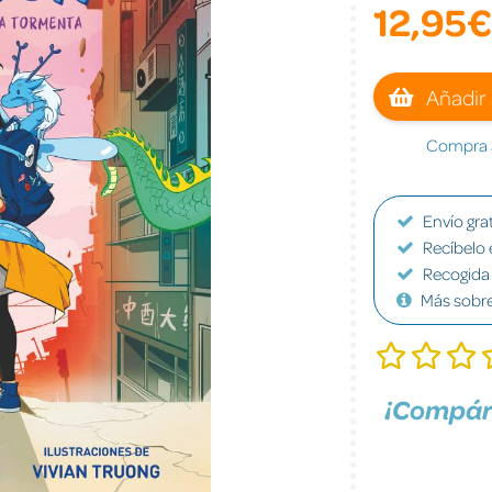
12,95€
Añadir 
Compra a
Envío grat
Recíbelo 
Recogida 
Más sobr
¡Compár