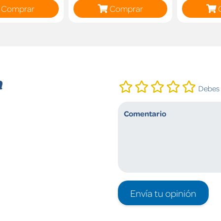
Comprar
Comprar
n
Debes i
Envía tu opinión