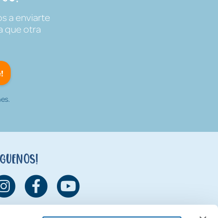
s a enviarte
a que otra
!
es.
íguenos!