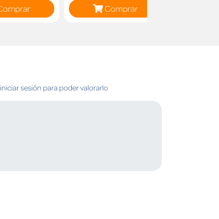
Comprar
Comprar
C
niciar sesión para poder valorarlo