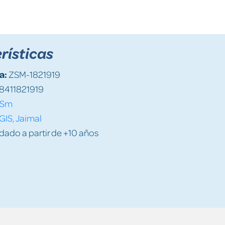
rísticas
a:
ZSM-1821919
8411821919
Sm
IS, Jaimal
do a partir de +10 años