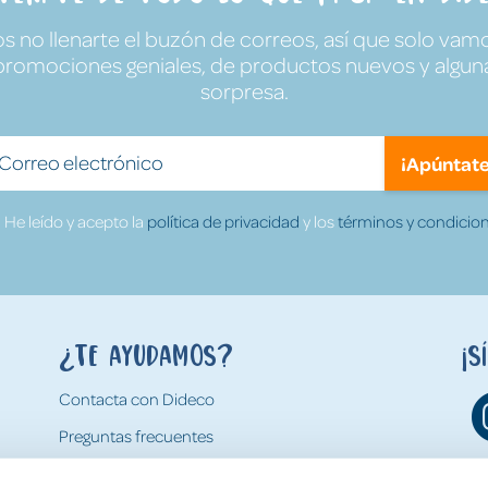
no llenarte el buzón de correos, así que solo vamo
promociones geniales, de productos nuevos y algun
sorpresa.
¡Apúntate
He leído y acepto la
política de privacidad
y los
términos y condicion
¿Te ayudamos?
¡S
Contacta con Dideco
Preguntas frecuentes
Formas de pago