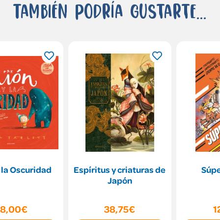
También podría gustarte...
 la Oscuridad
Espíritus y criaturas de
Súpe
Japón
18,00€
38,75€
1