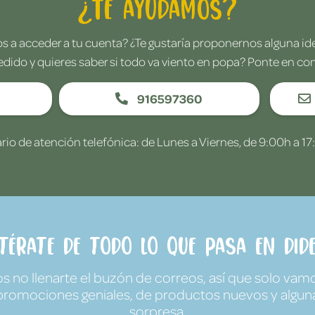
¿Te ayudamos?
 a acceder a tu cuenta? ¿Te gustaría proponernos alguna i
edido y quieres saber si todo va viento en popa? Ponte en co
916597360
rio de atención telefónica: de Lunes a Viernes, de 9:00h a 17
ntérate de todo lo que pasa en Dide
no llenarte el buzón de correos, así que solo vamo
promociones geniales, de productos nuevos y algun
sorpresa.