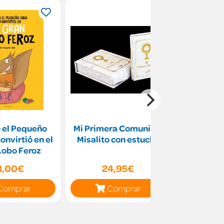
 el Pequeño
Mi Primera Comunión.
La Bibli
onvirtió en el
Misalito con estuche
Lobo Feroz
8,00€
24,95€
9
Comprar
Comprar
C