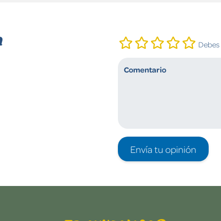
n
Debes i
Envía tu opinión