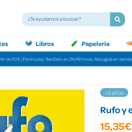
tes
Libros
Papelería
rtir de 60€ (Península). Recíbelo en 24/48 horas. Recogida en tiendas
+3 años
Rufo y e
15,35€