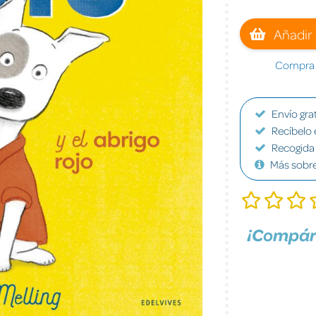
Añadir 
Compra a
Envío grat
Recíbelo 
Recogida 
Más sobr
¡Compár