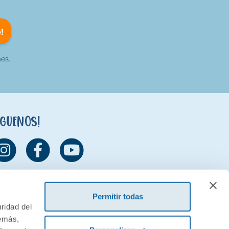
!
es.
íguenos!
Permitir todas
ridad del
demás,