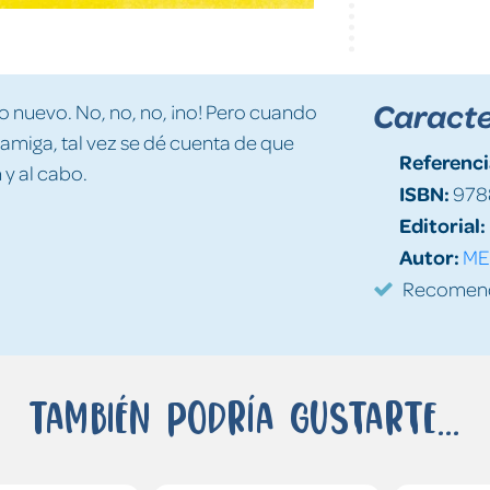
Caracte
o nuevo. No, no, no, ¡no! Pero cuando
r amiga, tal vez se dé cuenta de que
Referenci
n y al cabo.
ISBN:
978
Editorial:
Autor:
ME
Recomenda
También podría gustarte...