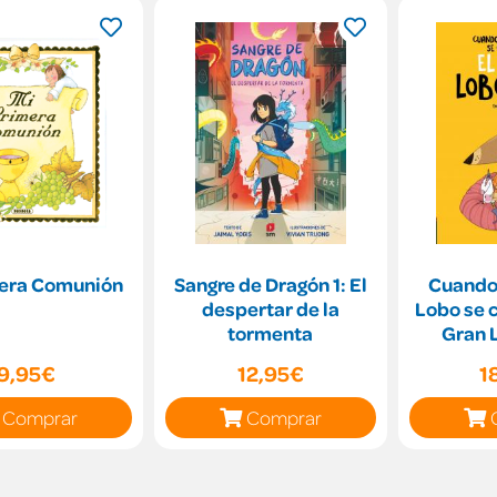
mera Comunión
Sangre de Dragón 1: El
Cuando
despertar de la
Lobo se c
tormenta
Gran 
9,95€
12,95€
1
Comprar
Comprar