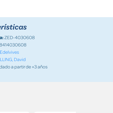
rísticas
a:
ZED-4030608
8414030608
Edelvives
LLING, David
do a partir de +3 años