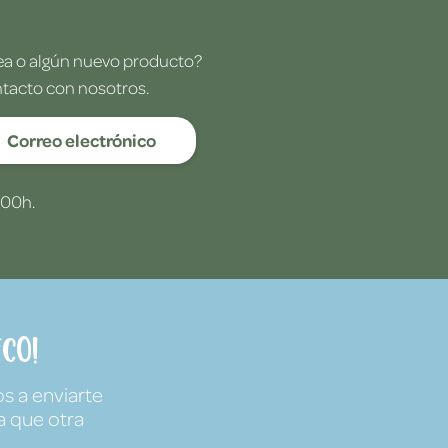
dea o algún nuevo producto?
ntacto con nosotros.
Correo electrónico
:00h.
co!
s a enviarte
a que otra