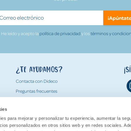
¡Apúntate
He leído y acepto la
política de privacidad
y los
términos y condicion
¿Te ayudamos?
¡S
Contacta con Dideco
Preguntas frecuentes
Formas de pago
kies
Gastos y condiciones de envío
es para mejorar y personalizar tu experiencia, aumentar la segu
Devoluciones
ncios personalizados en otros sitios web y en redes sociales. A