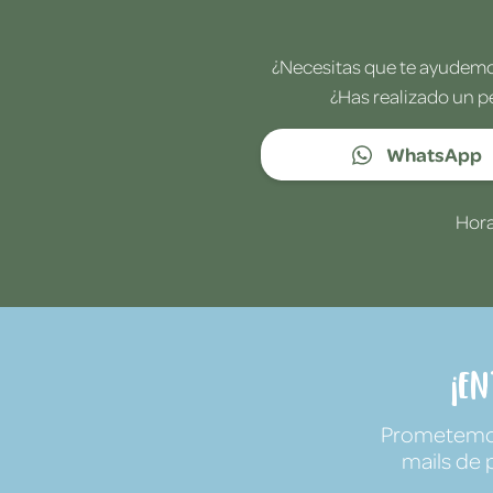
¿Necesitas que te ayudemos
¿Has realizado un p
WhatsApp
Hora
¡E
Prometemos 
mails de 