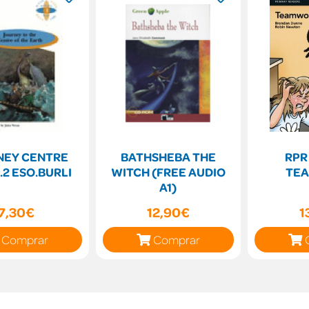
NEY CENTRE
BATHSHEBA THE
RPR
.2 ESO.BURLI
WITCH (FREE AUDIO
TE
A1)
7,30€
12,90€
1
Comprar
Comprar