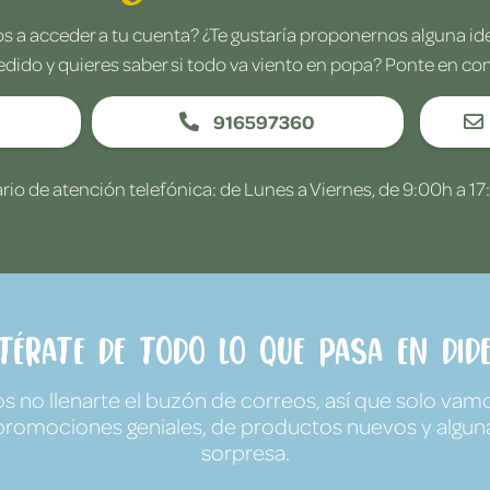
 a acceder a tu cuenta? ¿Te gustaría proponernos alguna i
edido y quieres saber si todo va viento en popa? Ponte en co
916597360
rio de atención telefónica: de Lunes a Viernes, de 9:00h a 17
ntérate de todo lo que pasa en Dide
no llenarte el buzón de correos, así que solo vamo
promociones geniales, de productos nuevos y algun
sorpresa.