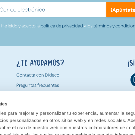
¡Apúntate
He leído y acepto la
política de privacidad
y los
términos y condicion
¿Te ayudamos?
¡S
Contacta con Dideco
Preguntas frecuentes
Formas de pago
kies
Gastos y condiciones de envío
es para mejorar y personalizar tu experiencia, aumentar la segu
Devoluciones
ncios personalizados en otros sitios web y en redes sociales. A
obre el uso de nuestra web con nuestros colaboradores de con
 y análisis web, los cuales pueden combinarla con otra informac