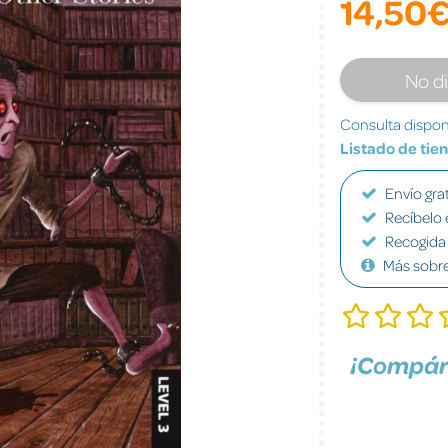
14,50
No d
Consulta disponi
Listado de tie
Envío grat
Recíbelo 
Recogida 
Más sobr
¡Compár