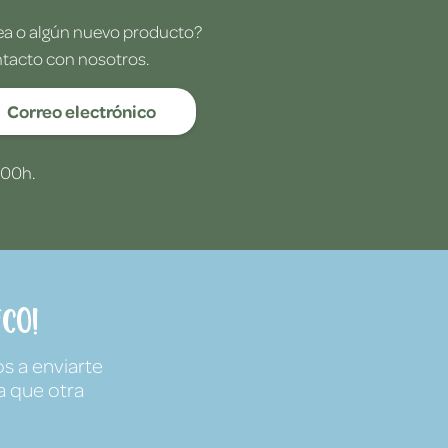
dea o algún nuevo producto?
ntacto con nosotros.
Correo electrónico
:00h.
co!
s a enviarte
a que otra