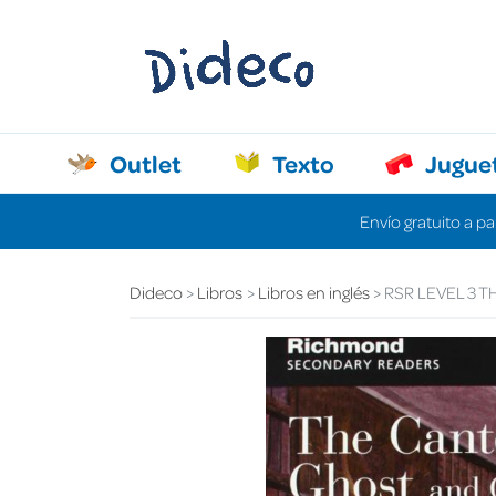
Outlet
Texto
Jugue
Envío gratuito a pa
Dideco
Libros
Libros en inglés
RSR LEVEL 3 