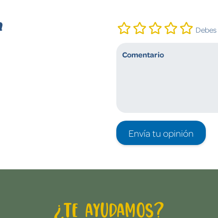
n
Debes i
Envía tu opinión
¿Te ayudamos?