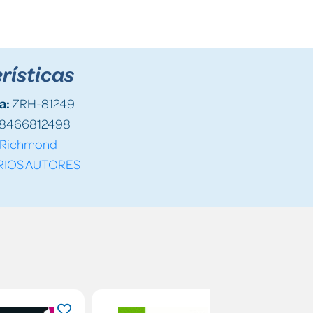
rísticas
a:
ZRH-81249
8466812498
Richmond
RIOS AUTORES