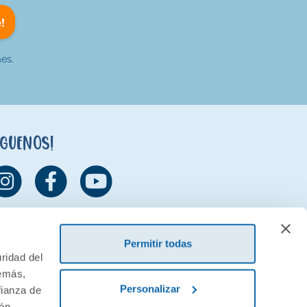
!
es.
íguenos!
Permitir todas
ridad del
demás,
Personalizar
fianza de
ión