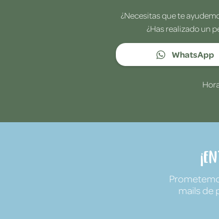
¿Necesitas que te ayudemos
¿Has realizado un p
WhatsApp
Hora
¡E
Prometemos 
mails de 