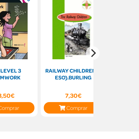
 LEVEL 3
RAILWAY CHILDREN.(1
Windows 
AMWORK
ESO).BURLING
Le
3,50€
7,30€
12
Comprar
Comprar
C