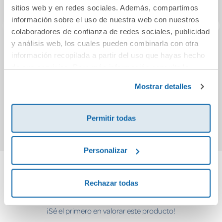
sitios web y en redes sociales. Además, compartimos
información sobre el uso de nuestra web con nuestros
colaboradores de confianza de redes sociales, publicidad
y análisis web, los cuales pueden combinarla con otra
¡Silencio!
La fábula del zorro
información recopilada a partir del uso que hayas hecho
y el chorlitejo
de sus servicios. Para más información consulta la
Política de Cookies
y la
Política de Privacidad
.
Mostrar detalles
11,45€
16,00€
Comprar
Comprar
Permitir todas
Personalizar
Cuéntanos tu opinión
Rechazar todas
¡Sé el primero en valorar este producto!