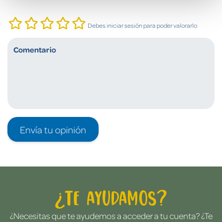
Debes iniciar sesión para poder valorarlo
Envía tu opinión
¿Te ayudamos?
¿Necesitas que te ayudemos a acceder a tu cuenta? ¿Te