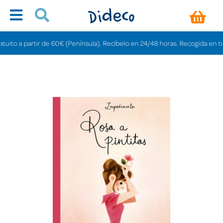
o a partir de 60€ (Península). Recíbelo en 24/48 horas. Recogida en tiendas