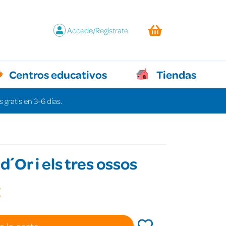
Accede/Regístrate
Centros educativos
Tiendas
 gratis en 3-6 días.
d´Or i els tres ossos
€
a la cesta