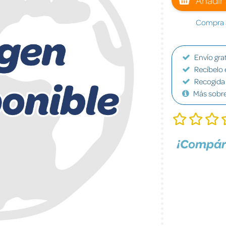
Compra a
Envío grat
Recíbelo 
Recogida 
Más sobr
¡Compár