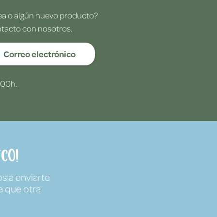
dea o algún nuevo producto?
ntacto con nosotros.
Correo electrónico
:00h.
co!
s a enviarte
a que otra