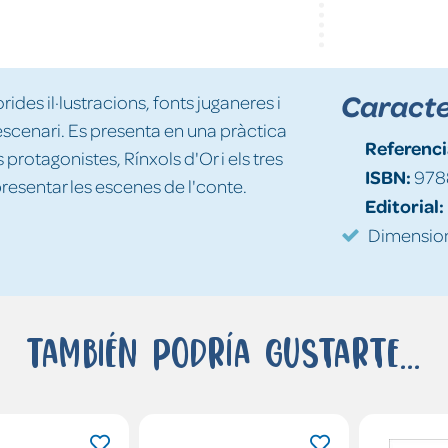
Caracte
ides il·lustracions, fonts juganeres i
scenari. Es presenta en una pràctica
Referenci
 protagonistes, Rínxols d'Or i els tres
ISBN:
978
presentar les escenes de l'conte.
Editorial:
Dimension
También podría gustarte...