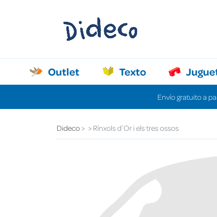
Outlet
Texto
Jugue
Envío gratuito a pa
Dideco
Rínxols d´Or i els tres ossos