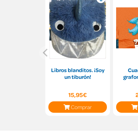
Libros blanditos. ¡Soy
Cua
un tiburón!
grafo
15,95€
Comprar