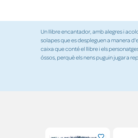
Un llibre encantador, amb alegres i acolor
solapes que es despleguen a manera d'e
caixa que conté el llibre i els personatges
óssos, perquè els nens puguin jugar a re