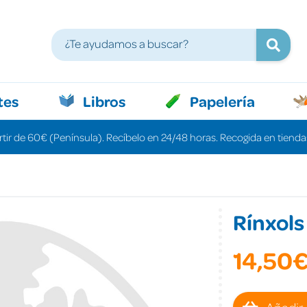
tes
Libros
Papelería
rtir de 60€ (Península). Recíbelo en 24/48 horas. Recogida en tiendas
Rínxols 
14,50
Añadir 