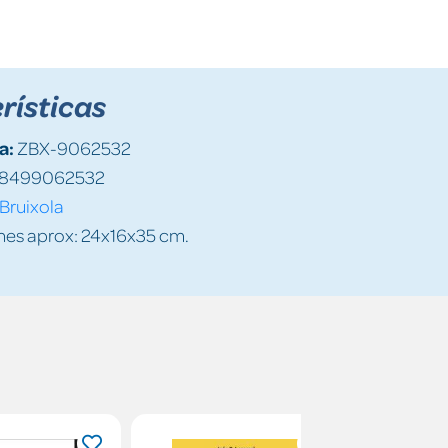
rísticas
a:
ZBX-9062532
8499062532
Bruixola
es aprox: 24x16x35 cm.