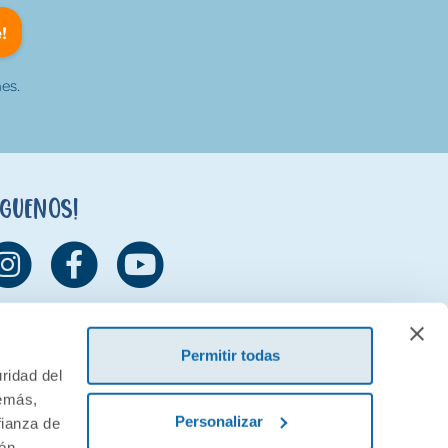
!
es.
íguenos!
Permitir todas
ridad del
demás,
Personalizar
fianza de
ión