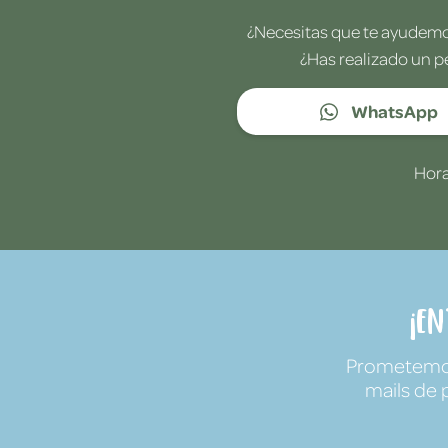
¿Necesitas que te ayudemos
¿Has realizado un p
WhatsApp
Hora
¡E
Prometemos 
mails de 