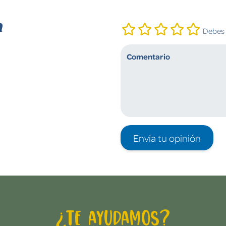
n
Debes i
Envía tu opinión
¿Te ayudamos?