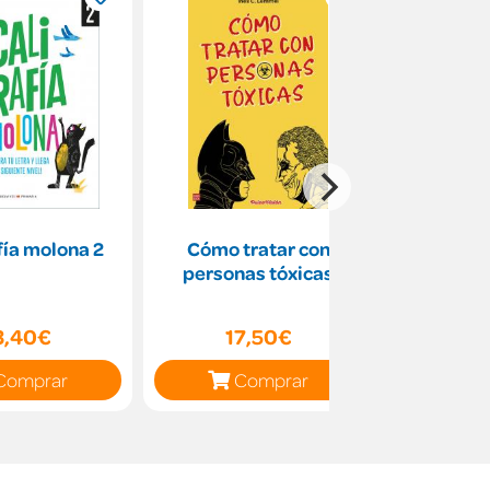
fía molona 2
Cómo tratar con
GRA
personas tóxicas
WORKB
3,40€
17,50€
24
Comprar
Comprar
C