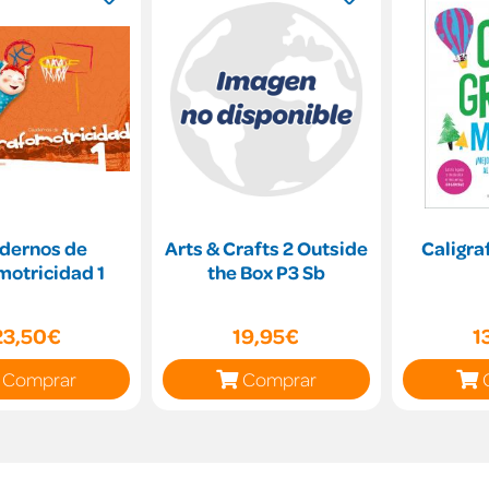
dernos de
Arts & Crafts 2 Outside
Caligra
motricidad 1
the Box P3 Sb
23,50€
19,95€
1
Comprar
Comprar