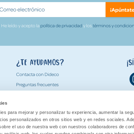
¡Apúntate
He leído y acepto la
política de privacidad
y los
términos y condicion
¿Te ayudamos?
¡S
Contacta con Dideco
Preguntas frecuentes
Formas de pago
kies
Gastos y condiciones de envío
es para mejorar y personalizar tu experiencia, aumentar la segu
Devoluciones
ncios personalizados en otros sitios web y en redes sociales. A
obre el uso de nuestra web con nuestros colaboradores de con
 y análisis web, los cuales pueden combinarla con otra informac