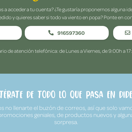
 a acceder a tu cuenta? ¿Te gustaría proponernos alguna i
edido y quieres saber si todo va viento en popa? Ponte en co
916597360
rio de atención telefónica: de Lunes a Viernes, de 9:00h a 17
ntérate de todo lo que pasa en Dide
no llenarte el buzón de correos, así que solo vamo
promociones geniales, de productos nuevos y algun
sorpresa.