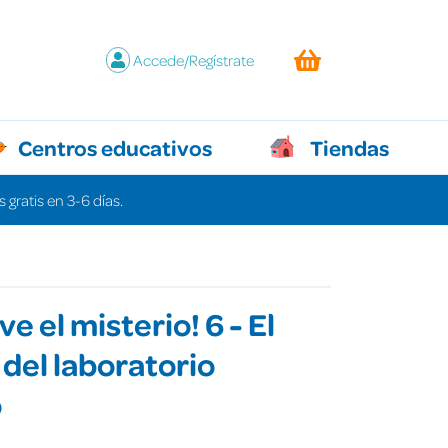
Accede/Regístrate
Centros educativos
Tiendas
 gratis en 3-6 días.
e el misterio! 6 - El
del laboratorio
o