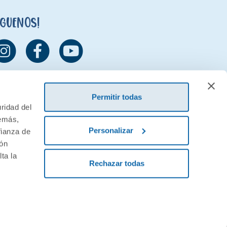
íguenos!
Permitir todas
ridad del
demás,
Personalizar
fianza de
ión
ta la
Rechazar todas
ivacidad
Condiciones generales de contratación