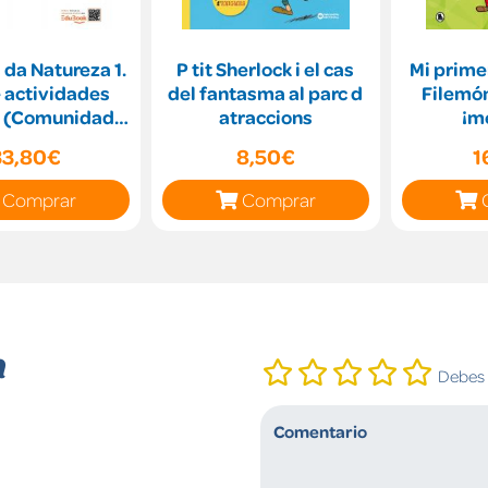
 da Natureza 1.
P tit Sherlock i el cas
Mi prime
e actividades
del fantasma al parc d
Filemón
a (Comunidade
atraccions
¡m
oom) NE
expe
33,80€
8,50€
1
Comprar
Comprar
n
Debes i