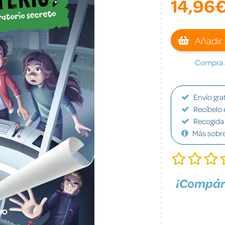
14,96
Añadir 
Compra a
Envío grat
Recíbelo 
Recogida 
Más sobr
¡Compár