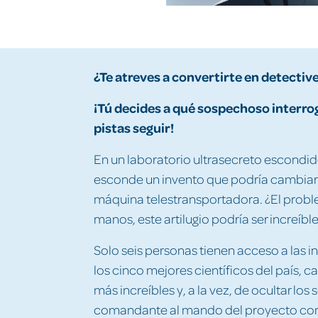
¿Te atreves a convertirte en detectiv
¡Tú decides a qué sospechoso interro
pistas seguir!
En un laboratorio ultrasecreto escondido
esconde un invento que podría cambiar l
máquina telestransportadora. ¿El probl
manos, este artilugio podría ser increíb
Solo seis personas tienen acceso a las i
los cinco mejores científicos del país,
más increíbles y, a la vez, de ocultar lo
comandante al mando del proyecto contr