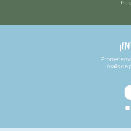
Hora
¡E
Prometemos 
mails de 