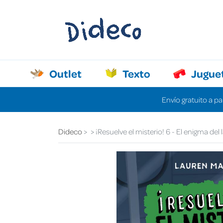
Outlet
Texto
Jugue
Envío gratuito a pa
Dideco
¡Resuelve el misterio! 6 - El enigma del