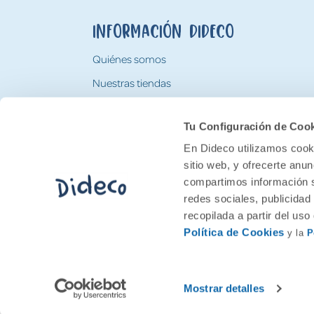
Información Dideco
Quiénes somos
Nuestras tiendas
Trabaja con nosotros
Tu Configuración de Coo
Tarjeta Regalo Dideco
En Dideco utilizamos cooki
sitio web, y ofrecerte anu
compartimos información s
redes sociales, publicidad
recopilada a partir del us
Política de Cookies
y la
P
2026 Feran. Todos los derechos quedan res
Mostrar detalles