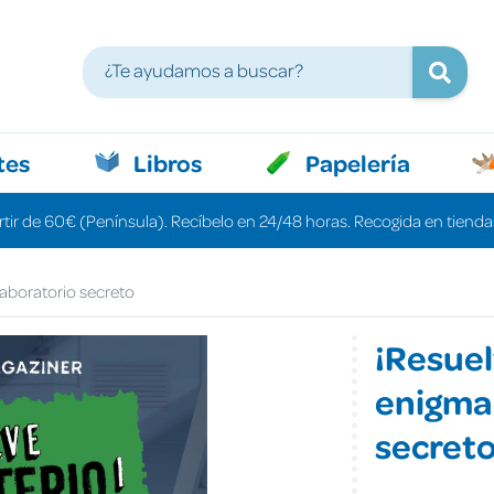
tes
Libros
Papelería
rtir de 60€ (Península). Recíbelo en 24/48 horas. Recogida en tiendas
 laboratorio secreto
¡Resuelv
enigma 
secret