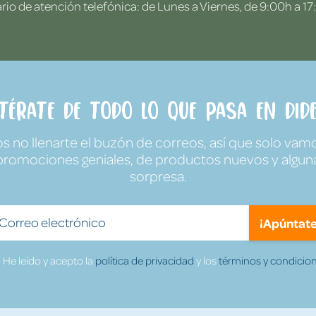
rio de atención telefónica: de Lunes a Viernes, de 9:00h a 17
ntérate de todo lo que pasa en Dide
no llenarte el buzón de correos, así que solo vamo
promociones geniales, de productos nuevos y algun
sorpresa.
¡Apúntate
He leído y acepto la
política de privacidad
y los
términos y condicion