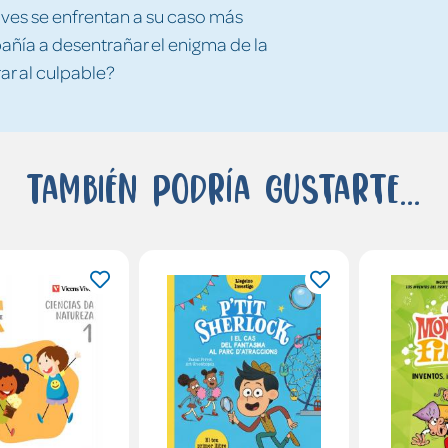
ives se enfrentan a su caso más
ñía a desentrañar el enigma de la
ar al culpable?
También podría gustarte...