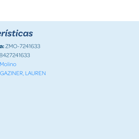
rísticas
a:
ZMO-7241633
8427241633
Molino
GAZINER, LAUREN