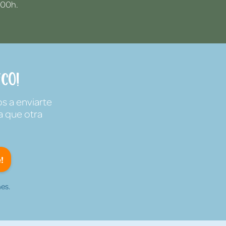
:00h.
co!
s a enviarte
a que otra
!
es.