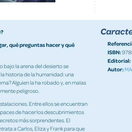
Caracte
e?
Referenci
gar, qué preguntas hacer y qué
ISBN:
978
Editorial:
 bajo la arena del desierto se
Autor:
MA
a historia de la humanidad: una
ema? Alguien la ha robado y, en malas
lemente peligroso.
nstalaciones. Entre ellos se encuentran
 capaces de hacer los descubrimientos
s secretos más sorprendentes. El
ata a Carlos, Eliza y Frank para que