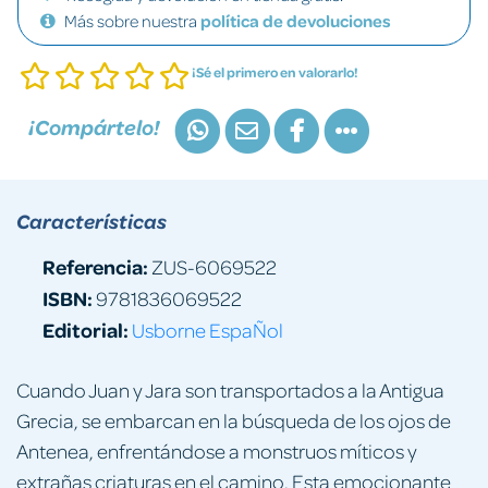
Más sobre nuestra
política de devoluciones
¡Sé el primero en valorarlo!
¡Compártelo!
Características
Referencia:
ZUS-6069522
ISBN:
9781836069522
Editorial:
Usborne EspaÑol
Cuando Juan y Jara son transportados a la Antigua
Grecia, se embarcan en la búsqueda de los ojos de
Antenea, enfrentándose a monstruos míticos y
extrañas criaturas en el camino. Esta emocionante