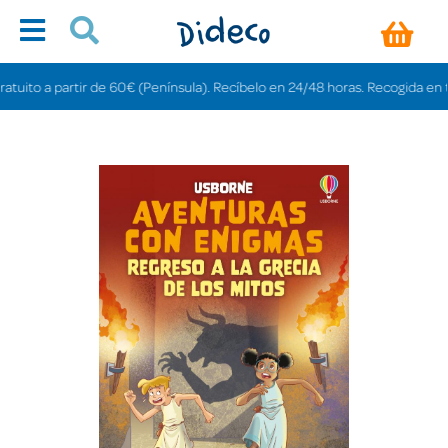
ito a partir de 60€ (Península). Recíbelo en 24/48 horas. Recogida en tiend