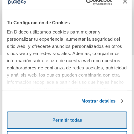
ciudadanas
20,90€
19,90€
Tu Configuración de Cookies
Comprar
Comprar
En Dideco utilizamos cookies para mejorar y
personalizar tu experiencia, aumentar la seguridad del
sitio web, y ofrecerte anuncios personalizados en otros
sitios web y en redes sociales. Además, compartimos
información sobre el uso de nuestra web con nuestros
colaboradores de confianza de redes sociales, publicidad
Cuéntanos tu opinión
y análisis web, los cuales pueden combinarla con otra
información recopilada a partir del uso que hayas hecho
de sus servicios. Para más información consulta la
¡Sé el primero en valorar este producto!
Política de Cookies
y la
Política de Privacidad
.
Mostrar detalles
Debes iniciar sesión para poder valorarlo
Permitir todas