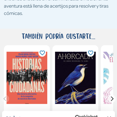
aventura está llena de acertijos para resolver y tiras
cómicas.
También podría gustarte...
Historias
La ahorcada
Els te