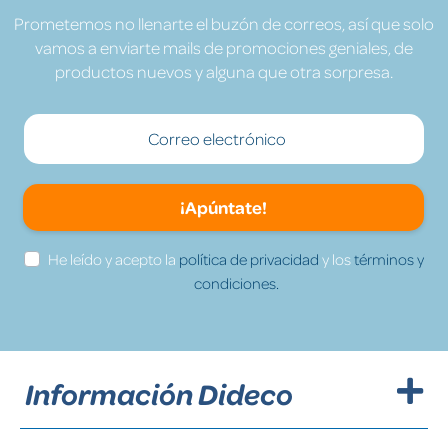
Prometemos no llenarte el buzón de correos, así que solo
vamos a enviarte mails de promociones geniales, de
productos nuevos y alguna que otra sorpresa.
¡Apúntate!
He leído y acepto la
política de privacidad
y los
términos y
condiciones.
Información Dideco