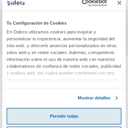
cuentos:
¡Empi
Cenicienta
/ Mir
5,95€
14,90€
Tu Configuración de Cookies
En Dideco utilizamos cookies para mejorar y
Comprar
Comprar
personalizar tu experiencia, aumentar la seguridad del
sitio web, y ofrecerte anuncios personalizados en otros
sitios web y en redes sociales. Además, compartimos
información sobre el uso de nuestra web con nuestros
colaboradores de confianza de redes sociales, publicidad
Cuéntanos tu opinión
y análisis web, los cuales pueden combinarla con otra
información recopilada a partir del uso que hayas hecho
de sus servicios. Para más información consulta la
¡Sé el primero en valorar este producto!
Política de Cookies
y la
Política de Privacidad
.
Mostrar detalles
Debes iniciar sesión para poder valorarlo
Permitir todas