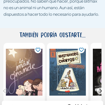
preocupados. No saben qué hacer, porque Bitmax
no es un animal ni un humano. Aun así, están
dispuestos a hacer todo lo necesario para ayudarlo.
También podría gustarte...
Lo más grande
Investigadores de
Animal