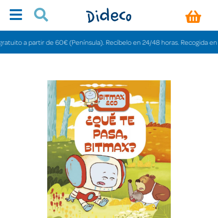
ito a partir de 60€ (Península). Recíbelo en 24/48 horas. Recogida en tienda