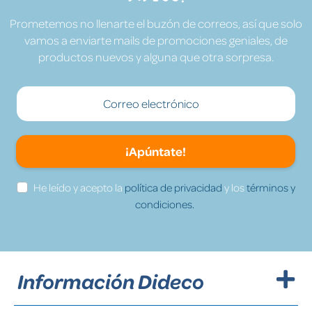
Prometemos no llenarte el buzón de correos, así que solo
vamos a enviarte mails de promociones geniales, de
productos nuevos y alguna que otra sorpresa.
¡Apúntate!
He leído y acepto la
política de privacidad
y los
términos y
condiciones.
Información Dideco