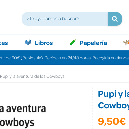
tes
Libros
Papelería
rtir de 60€ (Península). Recíbelo en 24/48 horas. Recogida en tiendas
Pupi y la aventura de los Cowboys
Pupi y 
Cowbo
9,50€