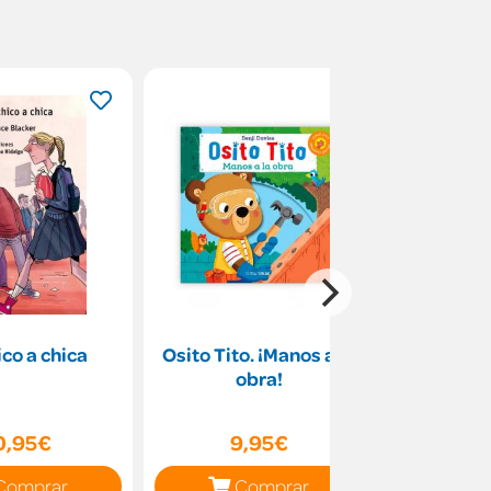
ico a chica
Osito Tito. ¡Manos a la
Simón
obra!
0,95€
9,95€
10
Comprar
Comprar
C