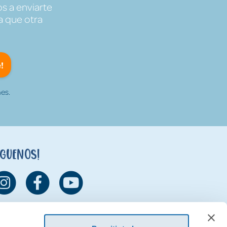
s a enviarte
a que otra
!
es.
íguenos!