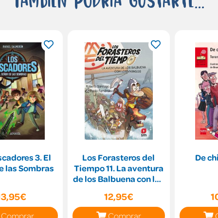
cadores 3. El
Los Forasteros del
De ch
e las Sombras
Tiempo 11. La aventura
de los Balbuena con los
vikingos
13,95€
12,95€
1
Comprar
Comprar