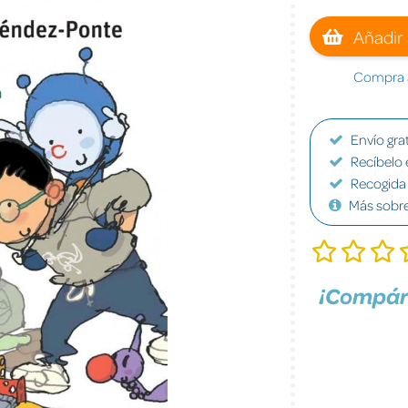
Añadir 
Compra a
Envío grat
Recíbelo 
Recogida 
Más sobr
¡Compár