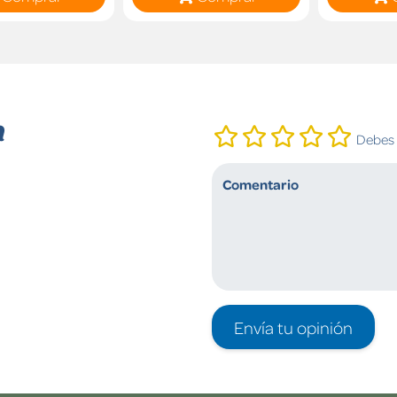
n
Debes i
Envía tu opinión