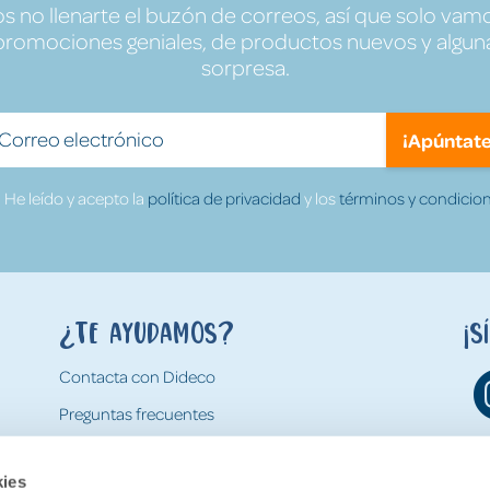
no llenarte el buzón de correos, así que solo vamo
promociones geniales, de productos nuevos y algun
sorpresa.
¡Apúntate
He leído y acepto la
política de privacidad
y los
términos y condicion
¿Te ayudamos?
¡S
Contacta con Dideco
Preguntas frecuentes
Formas de pago
kies
Gastos y condiciones de envío