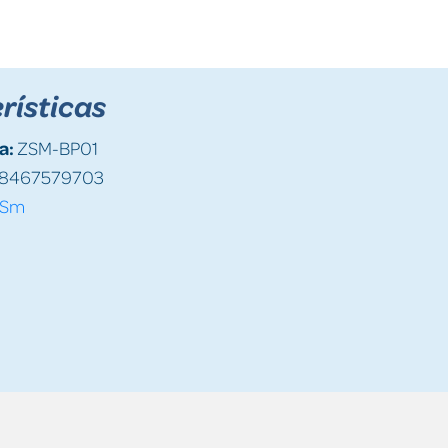
rísticas
a:
ZSM-BP01
8467579703
Sm