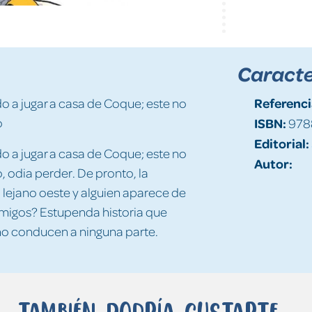
Caracte
Referenci
 ido a jugar a casa de Coque; este no
o
ISBN:
978
Editorial:
 ido a jugar a casa de Coque; este no
Autor:
o, odia perder. De pronto, la
 lejano oeste y alguien aparece de
amigos? Estupenda historia que
 no conducen a ninguna parte.
También podría gustarte...